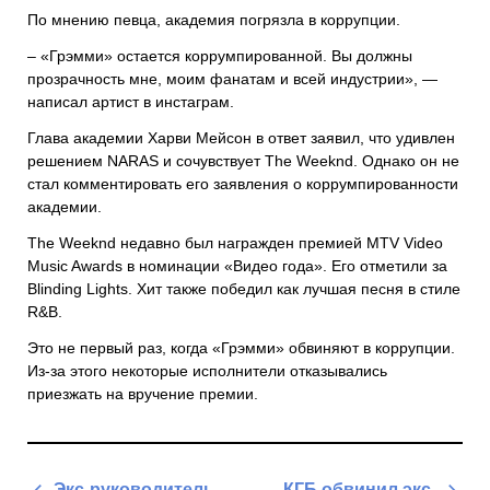
По мнению певца, академия погрязла в коррупции.
– «Грэмми» остается коррумпированной. Вы должны
прозрачность мне, моим фанатам и всей индустрии», —
написал артист в инстаграм.
Глава академии Харви Мейсон в ответ заявил, что удивлен
решением NARAS и сочувствует The Weeknd. Однако он не
стал комментировать его заявления о коррумпированности
академии.
The Weeknd недавно был награжден премией MTV Video
Music Awards в номинации «Видео года». Его отметили за
Blinding Lights. Хит также победил как лучшая песня в стиле
R&B.
Это не первый раз, когда «Грэмми» обвиняют в коррупции.
Из-за этого некоторые исполнители отказывались
приезжать на вручение премии.
Навигация
Экс-руководитель
КГБ обвинил экс-