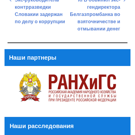
по
контрразведки
гендиректора
записям
Словакии задержан
Белгазпромбанка во
по делу о коррупции
взяточничестве и
отмывании денег
Previous
Post
Next
Post
Наши партнеры
Наши расследования