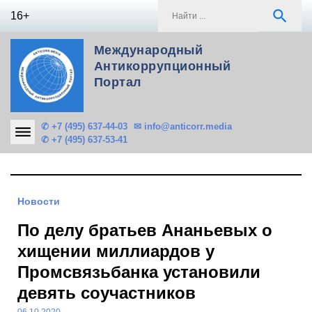
Skip
S
search
16+
to
f
content
Международный
Антикоррупционный
Портал
✆ +7 (495) 637-44-03
✉ info@anticorr.media
✆ +7 (495) 637-53-41
Новости
По делу братьев Ананьевых о
хищении миллиардов у
Промсвязьбанка установили
девять соучастников
06.10.2020