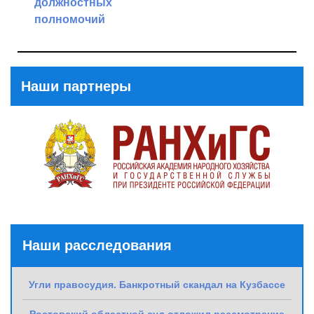
должностных
полномочий
Previous
Post
Наши партнеры
Наши расследования
Угли правосудия. Банкротный скандал на Кузбассе