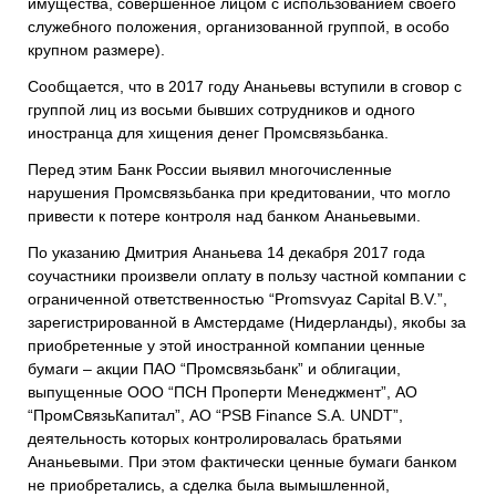
имущества, совершенное лицом с использованием своего
служебного положения, организованной группой, в особо
крупном размере).
Сообщается, что в 2017 году Ананьевы вступили в сговор с
группой лиц из восьми бывших сотрудников и одного
иностранца для хищения денег Промсвязьбанка.
Перед этим Банк России выявил многочисленные
нарушения Промсвязьбанка при кредитовании, что могло
привести к потере контроля над банком Ананьевыми.
По указанию Дмитрия Ананьева 14 декабря 2017 года
соучастники произвели оплату в пользу частной компании с
ограниченной ответственностью “Promsvyaz Capital B.V.”,
зарегистрированной в Амстердаме (Нидерланды), якобы за
приобретенные у этой иностранной компании ценные
бумаги – акции ПАО “Промсвязьбанк” и облигации,
выпущенные ООО “ПСН Проперти Менеджмент”, АО
“ПромСвязьКапитал”, АО “PSB Finance S.A. UNDT”,
деятельность которых контролировалась братьями
Ананьевыми. При этом фактически ценные бумаги банком
не приобретались, а сделка была вымышленной,