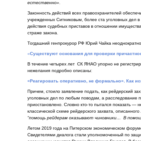
естественно»
.
Законность действий всех правоохранителей обеспечи
учрежденных Ситниковым, более ста уголовных дел в
действия судебных приставов в отношении имущества
страже закона.
Тогдашний генпрокурор РФ Юрий Чайка неоднократно
«
Существуют основания для проверки причастно
В течение четырех лет СК ЯНАО упорно не регистрир
нежелания подробно описаны:
«Реагировать оперативно, не формально». Как и
Причем, стоило заявление подать, как рейдерский за
уголовных дел по любым поводам, а расследование п
приостановлено. Словно кто-то пытался показать — н
классической схеме рейдерского захвата, описанного
“помощь рейдерам оказывают чиновники… В помощь
Летом 2019 года на Питерском экономическом форуме
Свидетелями диалога стали уполномоченный по защи