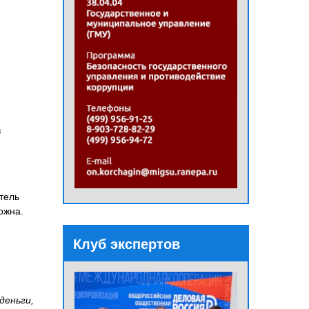
в
тель
ожна.
Клуб экспертов
деньги,