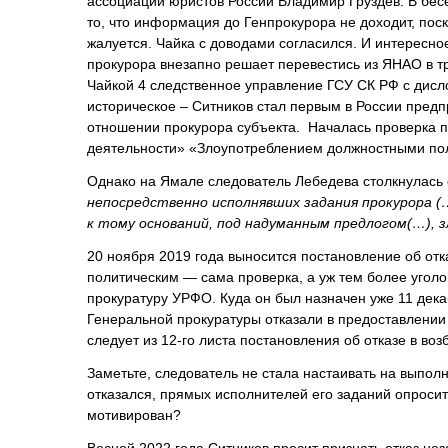
ассоциации юристов России Владимир Груздев. В бес
то, что информация до Генпрокурора не доходит, пос
жалуется. Чайка с доводами согласился. И интересно
прокурора внезапно решает перевестись из ЯНАО в т
Чайкой 4 следственное управление ГСУ СК РФ с дисл
историческое – Ситников стал первым в России пред
отношении прокурора субъекта. Началась проверка п
деятельности» «Злоупотреблением должностными по
Однако на Ямале следователь Лебедева столкнулась 
непосредственно исполнявших задания прокурора 
к тому оснований, под надуманным предлогом(…), 
20 ноября 2019 года выносится постановление об отк
политическим — сама проверка, а уж тем более угол
прокуратуру УРФО. Куда он был назначен уже 11 декаб
Генеральной прокуратуры отказали в предоставлении
следует из 12-го листа постановления об отказе в во
Заметьте, следователь не стала настаивать на выпол
отказался, прямых исполнителей его заданий опросить
мотивирован?