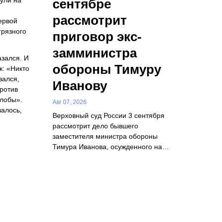
нули на
сентябре
рассмотрит
ервой
грязного
приговор экс-
замминистра
азался. И
обороны Тимуру
к: «Никто
зался,
Иванову
против
алобы».
Авг 07, 2026
залось,
Верховный суд России 3 сентября
рассмотрит дело бывшего
заместителя министра обороны
Тимура Иванова, осужденного на…