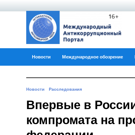
Skip
to
content
Новости
Международное обозрение
Новости
Расследования
Впервые в России
компромата на пр