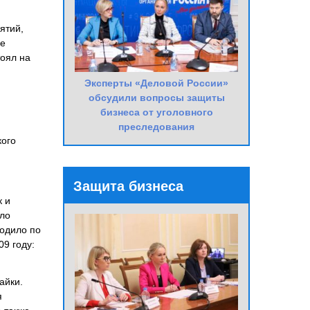
ятий,
ые
тоял на
Эксперты «Деловой России»
обсудили вопросы защиты
бизнеса от уголовного
преследования
кого
Защита бизнеса
к и
ыло
ходило по
9 году:
айки.
я