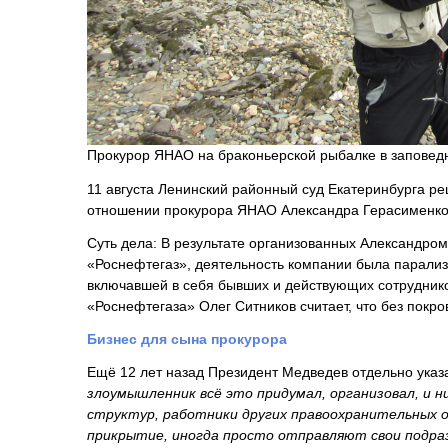
Прокурор ЯНАО на браконьерской рыбалке в заповед
11 августа Ленинский районный суд Екатеринбурга реш
отношении прокурора ЯНАО Александра Герасименко,
Суть дела: В результате организованных Александро
«Роснефтегаз», деятельность компании была парализ
включавшей в себя бывших и действующих сотруднико
«Роснефтегаза» Олег Ситников считает, что без покр
Бизнес для сына прокурора
Ещё 12 лет назад Президент Медведев отдельно указ
злоумышленник всё это придумал, организовал, и н
структур, работники других правоохранительных
прикрытие, иногда просто отправляют свои подраз