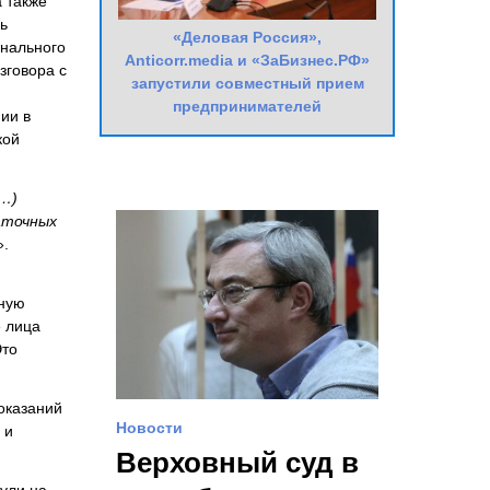
 также
ь
«Деловая Россия»,
онального
Anticorr.media и «ЗаБизнес.РФ»
зговора с
запустили совместный прием
предпринимателей
ии в
кой
(…)
аточных
».
тную
е лица
Это
оказаний
Новости
 и
Верховный суд в