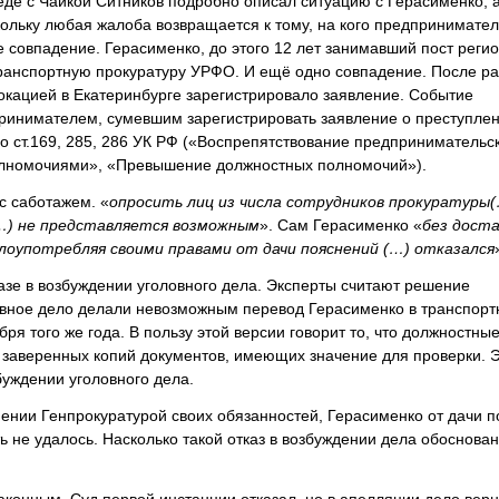
еде с Чайкой Ситников подробно описал ситуацию с Герасименко, а
кольку любая жалоба возвращается к тому, на кого предпринимател
е совпадение. Герасименко, до этого 12 лет занимавший пост реги
ранспортную прокуратуру УРФО. И ещё одно совпадение. После ра
окацией в Екатеринбурге зарегистрировало заявление. Событие
принимателем, сумевшим зарегистрировать заявление о преступлен
о ст.169, 285, 286 УК РФ («Воспрепятствование предпринимательс
лномочиями», «Превышение должностных полномочий»).
с саботажем. «
опросить лиц из числа сотрудников прокуратуры
(…) не представляется возможным
». Сам Герасименко «
без дост
злоупотребляя своими правами от дачи пояснений (…) отказался
азе в возбуждении уголовного дела. Эксперты считают решение
овное дело делали невозможным перевод Герасименко в транспор
ря того же года. В пользу этой версии говорит то, что должностны
 заверенных копий документов, имеющих значение для проверки. 
збуждении уголовного дела.
нении Генпрокуратурой своих обязанностей, Герасименко от дачи п
 не удалось. Насколько такой отказ в возбуждении дела обоснован