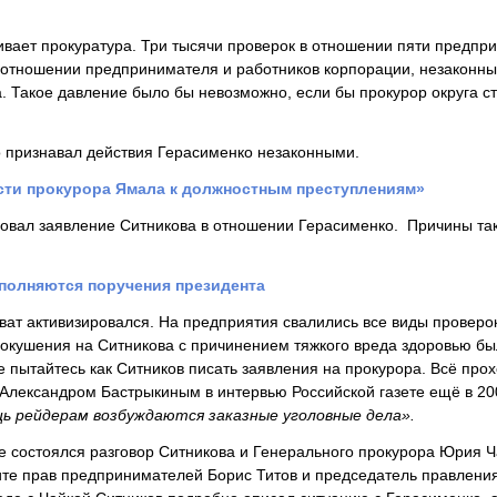
вает прокуратура. Три тысячи проверок в отношении пяти предпри
 отношении предпринимателя и работников корпорации, незаконн
. Такое давление было бы невозможно, если бы прокурор округа с
 признавал действия Герасименко незаконными.
сти прокурора Ямала к должностным преступлениям»
овал заявление Ситникова в отношении Герасименко. Причины та
сполняются поручения президента
хват активизировался. На предприятия свалились все виды проверо
окушения на Ситникова с причинением тяжкого вреда здоровью б
е пытайтесь как Ситников писать заявления на прокурора. Всё про
 Александром Бастрыкиным в интервью Российской газете ещё в 200
 рейдерам возбуждаются заказные уголовные дела».
 состоялся разговор Ситникова и Генерального прокурора Юрия Ч
те прав предпринимателей Борис Титов и председатель правлени