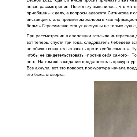
Весной 2022 года Ситников просит признать отказ не
новое рассмотрение. Поскольку выяснилось, что мате
приобщены к делу, а вопросы адвоката Ситникова к с
инстанции стало предметом жалобы в квалификационн
белья» Герасименко станут доступны не только судье
При рассмотрении в апелляции всплыла интересная де
вот теперь, спустя три года, следователь Лебедева вс
не обязан свидетельствовать против себя самого». Чу
чтобы не свидетельствовать «против себя самого». То 
него. На том же заседании представитель прокуратур
Все ахнули, вот это поворот, прокуратура начала под
это была оговорка.