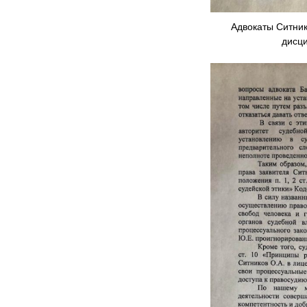
Адвокаты Ситник
дисци