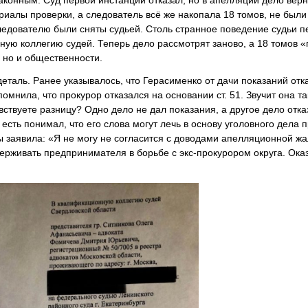
законным. Суд первой инстанции отказал, но в апелляции дело вер
риалы проверки, а следователь всё же накопала 18 томов, не были
ледователю были сняты судьей. Столь странное поведение судьи п
ую коллегию судей. Теперь дело рассмотрят заново, а 18 томов «
, но и общественности.
таль. Ранее указывалось, что Герасименко от дачи показаний отк
помнила, что прокурор отказался на основании ст. 51. Звучит она та
вствуете разницу? Одно дело не дал показания, а другое дело отка
есть понимал, что его слова могут лечь в основу уголовного дела 
ы заявила: «Я не могу не согласится с доводами апелляционной ж
держивать предпринимателя в борьбе с экс-прокурором округа. Ока