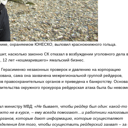
нике, охраняемом ЮНЕСКО, выловил краснокнижного гольца.
ит, насколько законно СК отказал в возбуждении уголовного дела 
 12 лет «кошмарившего» ямальский бизнес.
м Герасименко незаконных проверок и давлению на корпорацию
ована, сама она захвачена межрегиональной группой рейдеров,
в правоохранительных органов и приведена к банкротству. Основа
овительства окружного прокурора рейдерская атака была бы невозм
ал министру МВД: «
Не бывает, чтобы рейдер был один: какой
‑
то
икто не в курсе, – ему всегда помогают…и работники налоговых
 органов, которые дают информацию, которые осуществляют
деления для того, чтобы осуществить рейдерский захват – за 