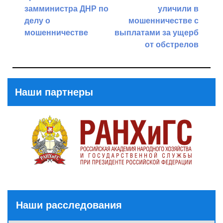
записям
замминистра ДНР по
уличили в
делу о
мошенничестве с
мошенничестве
выплатами за ущерб
от обстрелов
Previous
Post
Next
Post
Наши партнеры
Наши расследования