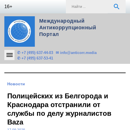
Skip
S
search
16+
to
f
content
Международный
Антикоррупционный
Портал
✆ +7 (495) 637-44-03
✉ info@anticorr.media
✆ +7 (495) 637-53-41
Новости
Полицейских из Белгорода и
Краснодара отстранили от
службы по делу журналистов
Baza
17.09.2025