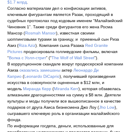
$1.7 млрд
.
Согласно материалам дел о конфискации активов,
ключевым фигурантам является Разак, проходящий в
судебных протоколах под кодовым именем “Малайзийский
Чиновник 1”. Также среди фигурантов его жена Росма
Мансор (
Rosmah Mansor
), известная своими
шоппинговыми турами за границу, и приемный сын Риза
Азиз (
Riza Aziz
). Компания сына Разака
Red Granite
Pictures
продюсировала голливудские фильмы, включая
“
Волка с Уолл-стрит
” (“
The Wolf of Wall Street
”).
В коррупционном скандале вокруг продюсерской компании
Азиза
оказались замешаны
актер
Леонардо Ди
Каприо
(
Leonardo DiCaprio
), получивший произведения
искусства в совокупности оцененные в $12 млн, и
модель
Миранда Керр
(
Miranda Kerr
), которая обзавелась
алмазными драгоценностями на сумму в $8 млн. Деятели
культуры и моды получили все вышеописанное в качестве
подарков от друга Азиса бизнесмена Джо Лоу (
Jho Low
),
сыгравшего ключевую роль в организации малайзийского
фонда.
По информации госдепа, деньги, использованные для