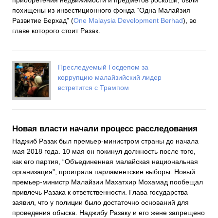
приобретения недвижимости и предметов роскоши, были
похищены из инвестиционного фонда “Одна Малайзия
Развитие Берхад” (
One Malaysia Development Berhad
), во
главе которого стоит Разак.
Преследуемый Госдепом за
коррупцию малайзийский лидер
встретится с Трампом
Новая власти начали процесс расследования
Наджиб Разак был премьер-министром страны до начала
мая 2018 года. 10 мая он покинул должность после того,
как его партия, “Объединенная малайская национальная
организация”, проиграла парламентские выборы. Новый
премьер-министр Малайзии Махатхир Мохамад пообещал
привлечь Разака к ответственности. Глава государства
заявил, что у полиции было достаточно оснований для
проведения обыска. Наджибу Разаку и его жене запрещено