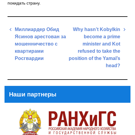
покидать страну.
Навигация
Миллиардер Обид
Why hasn’t Kobylkin
по
Ясинов арестован за
become a prime
записям
мошенничество с
minister and Kot
квартирами
refused to take the
Росгвардии
position of the Yamal’s
head?
Previous
Post
Next
Post
Наши партнеры