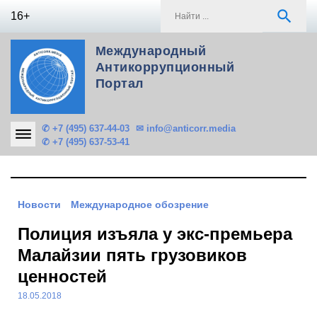
Skip
S
search
16+
to
f
content
Международный
Антикоррупционный
Портал
✆ +7 (495) 637-44-03
✉ info@anticorr.media
✆ +7 (495) 637-53-41
Новости
Международное обозрение
Полиция изъяла у экс-премьера
Малайзии пять грузовиков
ценностей
18.05.2018