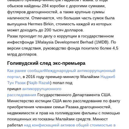
обысков найдены 284 коробки с дорогими сумками,
футляров драгоценностей, а также крупные суммы
наличности. Отмечается, что большая часть сумок была
выпущена Hermes Birkin, стоимость каждой из которых
может доходить до 200 тысяч долларов.
Разак проходит по делу о коррупции в государственном
инфестфонде 1Malaysia Development Berhad (1MDB). По
версии следствия, руководство фонда похитило более 4,5
млрд долларов.
Голивудский след экс-премьера
Как ранее сообщал
Международный антикоррупционный
портал
, в 2016 году премьер-министр Малайзии
Наджиб
Тун Разак
(
Najib Razak
) попал под
прицел
антикоррупционного
расследования
Государственного Департамента США.
Министерство юстиции США вело расследование по факту
приобретения членами семьи Разака драгоценностей,
недвижимости и прав на голливудские фильмы с помощью
похищенных из госказны Малайзии средств. Минюст
работал
над конфискацией активов общей стоимостью в