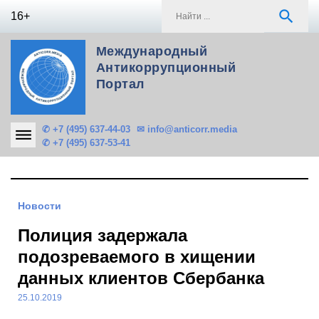
Skip
S
search
16+
to
f
content
Международный
Антикоррупционный
Портал
✆ +7 (495) 637-44-03
✉ info@anticorr.media
✆ +7 (495) 637-53-41
Новости
Полиция задержала
подозреваемого в хищении
данных клиентов Сбербанка
25.10.2019