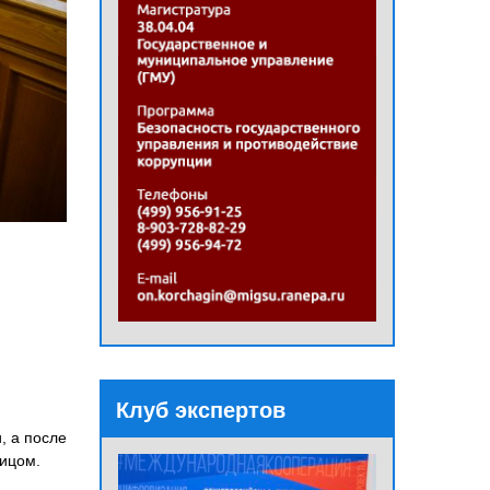
Клуб экспертов
, а после
лицом.