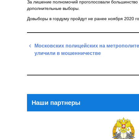
За лишение полномочий проголосовали большинство д
дополнительные выборы.
Довыборы в гордуму пройдут не ранее ноября 2020 го
Навигация
Московских полицейских на метрополит
по
уличили в мошенничестве
записям
Previous
Post
Наши партнеры