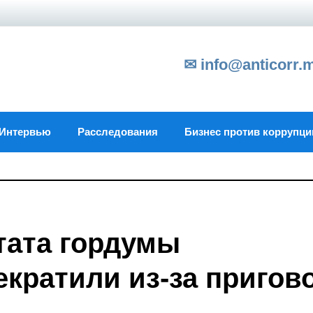
✉ info@anticorr.
Интервью
Расследования
Бизнес против коррупци
тата гордумы
екратили из-за пригов