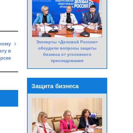
Эксперты «Деловой России»
ному
обсудили вопросы защиты
ату в
бизнеса от уголовного
рске
преследования
Next
Post
Защита бизнеса