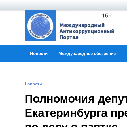
Skip
to
content
Новости
Международное обозрение
Новости
Полномочия депу
Екатеринбурга пр