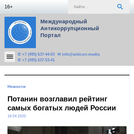
Skip
S
search
16+
to
f
content
Международный
Антикоррупционный
Портал
✆ +7 (495) 637-44-03
✉ info@anticorr.media
✆ +7 (495) 637-53-41
Новости
Потанин возглавил рейтинг
самых богатых людей России
16.04.2020