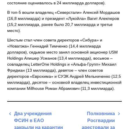
состояние оценивалось в 24 миллиарда долларов).
В топ-5 вошли владелец «Северстали» Алексей Мордашов
(16,8 миллиарда) и президент «Лукойла» Вагит Алекперов
(15,2 миллиарда, ранее было 20,7 миллиарда и третье
место).
Шестым стал член совета директоров «Сибура» и
«Новатэка» Геннадий Тимченко (14,4 миллиарда
долларов), седьмое место занял основной акционер USM
Holdings Алишер Усманов (13,4 миллиарда), восьмое –
совладелец LetterOne Holdings и «Альфа-Групп» Михаил
Фридман (13 миллиарда), девятое – член советов
директоров «Еврохима» и СУЭК Андрей Мельниченко (12,5
миллиарда), десятое – основной владелец инвестиционной
компании Millhouse Роман Абрамович (11,3 миллиарда).
Навигация
Два учреждения
Полковника
по
ФСИН в ЕАО
Росгвардии
записям
закрыли на карантин
арестовали за