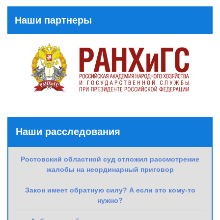
Post
Наши партнеры
Наши расследования
Ростовский областной суд отложил рассмотрение
жалобы на неординарный приговор
Закон имеет обратную силу? А если это кому-то
нужно?