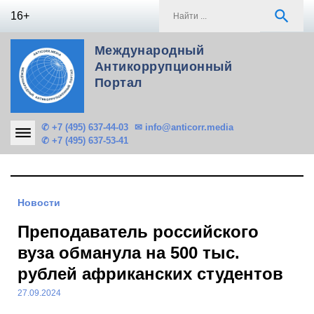
Skip
S
search
16+
to
f
content
Международный
Антикоррупционный
Портал
✆ +7 (495) 637-44-03
✉ info@anticorr.media
✆ +7 (495) 637-53-41
Новости
Преподаватель российского
вуза обманула на 500 тыс.
рублей африканских студентов
27.09.2024