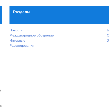
Разделы
Новости
Б
Международное обозрение
О
Интервью
З
Расследования
5
х