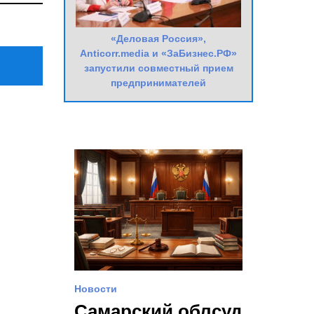
Post
«Деловая Россия»,
Anticorr.media и «ЗаБизнес.РФ»
запустили совместный прием
предпринимателей
Новости
Самарский облсуд