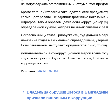
не могут служить эффективным инструментом предот
Кроме того, в Литовском законодательстве предусмо
совмещает различные административные наказания и
штрафов. Таким образом, даже если коррупционер ук
определённой суммы, которая не никак связана с ра
Согласно инициативе Грибаускайте, суд должен в пе
наказание будет максимально справедливым, уверена
Если ответчиком выступает юридическое лицо, то суд
Дополнительной антикоррупционной мерой глава госуд
службы на срок от 3 до 7 лет. Вместе с этим, Гриба
коррупционерам.
Источник:
ИА REGNUM
.
Навигация
Владельца обрушившегося в Бангладеше
по
признали виновным в коррупции
записям
Previous