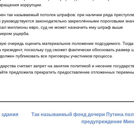
вращения коррупции.
трен так называемый потолок штрафов: при наличии ряда преступл
 руководствуется законодательно закреплёнными пороговыми зна
рал миллионы евро, суд не может назначить ему штраф выше
змером ущерба.
рвую очередь оценить материальное положение подсудимого. Тогда
 президент, поскольку суд сможет фактически обосновать размер 
 должен публиковать все приговоры участников процесса.
арства считает запрет на занятие политикой и несение государст
ускайте предложила прекратить предоставление отложенных тюремны
 здания
Так называемый фонд дочери Путина пол
предупреждение Мин