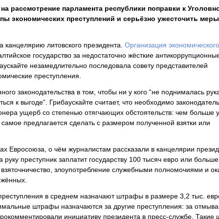
на рассмотрение парламента республики поправки к Уголовн
ипы экономических преступлений и серьёзно ужесточить меры
а канцелярию литовского президента.
Организация экономическог
лтийское государство за недостаточно жёсткие антикоррупционны
баускайте незамедлительно последовала совету представителей
омические преступления.
ого законодательства в том, чтобы ни у кого “не поднималась рук
ться к выгоде”. Грибаускайте считает, что необходимо законодател
онера ущерб со степенью отягчающих обстоятельств: чем больше у
самое предлагается сделать с размером полученной взятки или
ах Евросоюза, о чём журналистам рассказали в канцелярии презид
а руку преступник заплатит государству 100 тысяч евро или больше
ть взяточничество, злоупотребление служебными полномочиями и ок
ижённых.
преступления в среднем назначают штрафы в размере 3,2 тыс. евро
имальные штрафы назначаются за другие преступления: за отмыв
 прокомментировали инициативу президента в пресс-службе. Такие