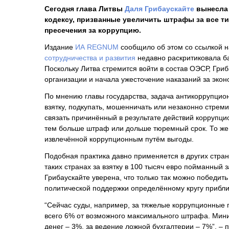
Сегодня глава Литвы
Даля Грибаускайте
вынесла 
кодексу, призванные увеличить штрафы за все т
пресечения за коррупцию.
Издание
ИА REGNUM
сообщило об этом со ссылкой н
сотрудничества и развития
недавно раскритиковала ба
Поскольку Литва стремится войти в состав ОЭСР, Гри
организации и начала ужесточение наказаний за экон
По мнению главы государства, задача антикоррупционн
взятку, подкупать, мошенничать или незаконно стреми
связать причинённый в результате действий коррупци
тем больше штраф или дольше тюремный срок. То же 
извлечённой коррупционным путём выгоды.
Подобная практика давно применяется в других стран
таких странах за взятку в 100 тысяч евро пойманный з
Грибаускайте уверена, что только так можно победи
политической поддержки определённому кругу прибл
“Сейчас суды, например, за тяжелые коррупционные 
всего 6% от возможного максимального штрафа. Мин
денег – 3%, за ведение ложной бухгалтерии – 7%”, –