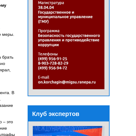
ому
о
е меры.
а брать
ьно
крал,
ента. В
.
азание
Клуб экспертов
 – это
ание
 штрафы