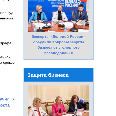
ений суд
чениями
Эксперты «Деловой России»
обсудили вопросы защиты
штрафа.
бизнеса от уголовного
преследования
венной
х сроков
Защита бизнеса
учил
юста
Next