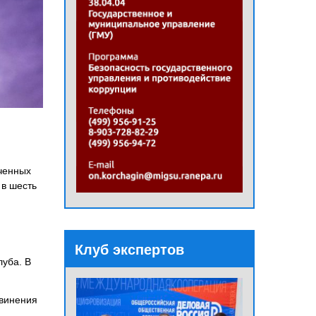
юченных
 в шесть
Клуб экспертов
луба. В
бвинения