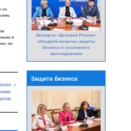
о он
осемь
ели
Эксперты «Деловой России»
лании в
обсудили вопросы защиты
она» не
бизнеса от уголовного
преследования
Защита бизнеса
росил
ению
атов
Next
Post