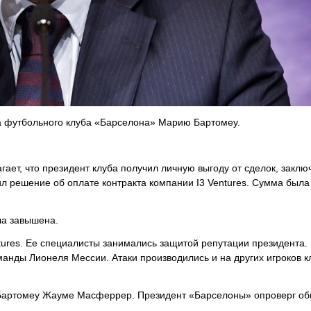
а футбольного клуба «Барселона» Марию Бартомеу.
ает, что президент клуба получил личную выгоду от сделок, закл
л решение об оплате контракта компании I3 Ventures. Сумма была
ла завышена.
ures. Ее специалисты занимались защитой репутации президента.
манды Лионеля Мессии. Атаки производились и на других игроков к
 Бартомеу Жауме Масферрер. Президент «Барселоны» опроверг о