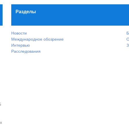
Разделы
Новости
Б
Международное обозрение
О
Интервью
З
Расследования
5
х