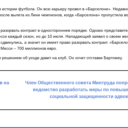
 в истории футбола. Он всю карьеру провел в «Барселоне». Недавн
 после вылета из Лини чемпионов, когда «Барселона» пропустила в
 разорвать контракт в одностороннем порядке. Однако представит
Месси каждый сезон, но до 10 июля. Нападающий заявил о своем же
 сдвинулись, а значит он имеет право разорвать контракт. «Барсел
е Месси – 700 миллионов евро.
 решением об уходе давит на клуб. Он хочет отставки Бартомеу.
в на
Член Общественного совета Минтруда поп
ведомство разработать меры по повыш
социальной защищенности адвок