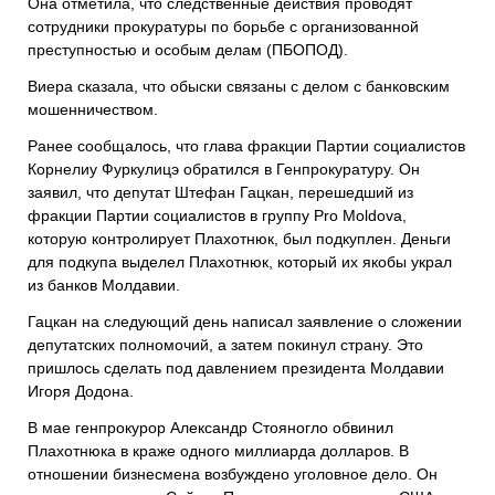
Она отметила, что следственные действия проводят
сотрудники прокуратуры по борьбе с организованной
преступностью и особым делам (ПБОПОД).
Виера сказала, что обыски связаны с делом с банковским
мошенничеством.
Ранее сообщалось, что глава фракции Партии социалистов
Корнелиу Фуркулицэ обратился в Генпрокуратуру. Он
заявил, что депутат Штефан Гацкан, перешедший из
фракции Партии социалистов в группу Pro Moldova,
которую контролирует Плахотнюк, был подкуплен. Деньги
для подкупа выделел Плахотнюк, который их якобы украл
из банков Молдавии.
Гацкан на следующий день написал заявление о сложении
депутатских полномочий, а затем покинул страну. Это
пришлось сделать под давлением президента Молдавии
Игоря Додона.
В мае генпрокурор Александр Стояногло обвинил
Плахотнюка в краже одного миллиарда долларов. В
отношении бизнесмена возбуждено уголовное дело. Он