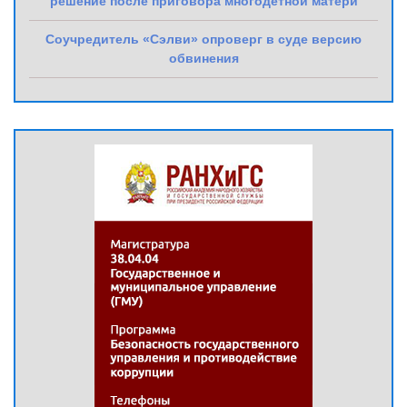
решение после приговора многодетной матери
Соучредитель «Сэлви» опроверг в суде версию
обвинения