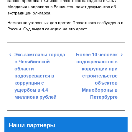
заочно арестован. Сейчас Плахотнюк находится в США.
Молдавия направила в Вашингтон пакет документов об
экстрадиции олигарха.
Несколько уголовных дел против Плахотнюка возбуждено в
России. Суд выдал санкцию на его арест.
Навигация
Экс-замглавы города
Более 10 человек
по
в Челябинской
подозреваются в
записям
области
коррупции при
подозревается в
строительстве
коррупции с
объектов
ущербом в 4,4
Минобороны в
миллиона рублей
Петербурге
Previous
Next
Post
Post
Наши партнеры