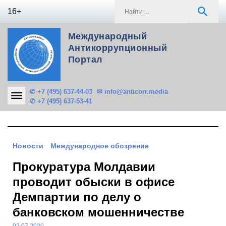
Skip
S
search
16+
to
f
content
Международный
Антикоррупционный
Портал
✆ +7 (495) 637-44-03
✉ info@anticorr.media
✆ +7 (495) 637-53-41
Новости
Международное обозрение
Прокуратура Молдавии
проводит обыски в офисе
Демпартии по делу о
банковском мошенничестве
02.07.2020