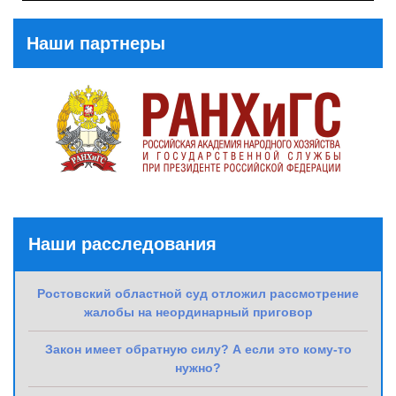
Post
Наши партнеры
Наши расследования
Ростовский областной суд отложил рассмотрение
жалобы на неординарный приговор
Закон имеет обратную силу? А если это кому-то
нужно?