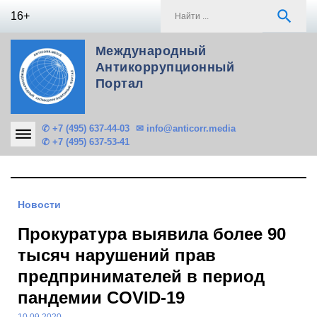
Skip
S
search
16+
to
f
content
Международный
Антикоррупционный
Портал
✆ +7 (495) 637-44-03
✉ info@anticorr.media
✆ +7 (495) 637-53-41
Новости
Прокуратура выявила более 90
тысяч нарушений прав
предпринимателей в период
пандемии COVID-19
10.09.2020