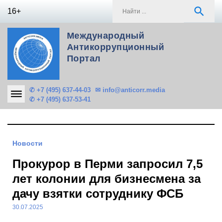
Skip
S
search
16+
to
f
content
Международный
Антикоррупционный
Портал
✆ +7 (495) 637-44-03
✉ info@anticorr.media
✆ +7 (495) 637-53-41
Новости
Прокурор в Перми запросил 7,5
лет колонии для бизнесмена за
дачу взятки сотруднику ФСБ
30.07.2025