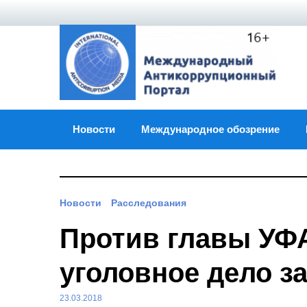
Skip
to
content
Новости
Международное обозрение
Новости
Расследования
Против главы УФ
уголовное дело з
23.03.2018