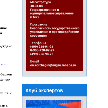
вное
я
буждено
иного
убасаев
 целью
Клуб экспертов
ии него
сти к