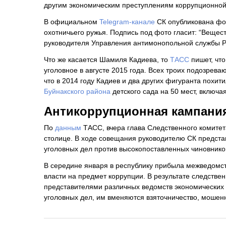
другим экономическим преступлениям коррупционной
В официальном
Telegram-канале
СК опубликована фот
охотничьего ружья. Подпись под фото гласит: “Вещес
руководителя Управления антимонопольной службы РФ
Что же касается Шамиля Кадиева, то
ТАСС
пишет, что
уголовное в августе 2015 года. Всех троих подозрев
что в 2014 году Кадиев и два других фигуранта похи
Буйнакского района
детского сада на 50 мест, включа
Антикоррупционная кампания
По
данным
ТАСС, вчера глава Следственного комите
столице. В ходе совещания руководителю СК предста
уголовных дел против высокопоставленных чиновнико
В середине января в республику прибыла межведомст
власти на предмет коррупции. В результате следств
представителями различных ведомств экономических 
уголовных дел, им вменяются взяточничество, мошен