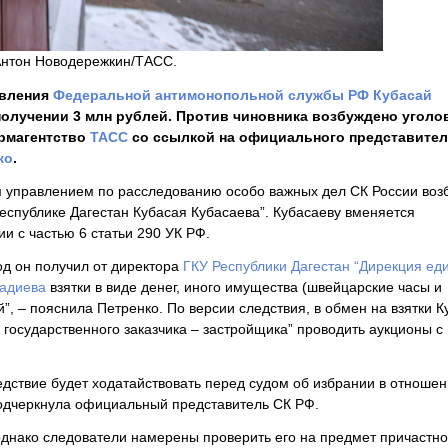
 Антон Новодережкин/ТАСС.
авления
Федеральной антимонопольной службы РФ
Кубасай
получении 3 млн рублей. Против чиновника возбуждено уголо
ормагентство
ТАСС
со ссылкой на официального представител
ко
.
м управлением по расследованию особо важных дел СК России воз
еспублике Дагестан Кубасая Кубасаева”. Кубасаеву вменяется
ии с частью 6 статьи 290 УК РФ.
год он получил от директора
ГКУ Республики Дагестан “Дирекция ед
адиева
взятки в виде денег, иного имущества (швейцарские часы и
”, – пояснила Петренко. По версии следствия, в обмен на взятки К
 государственного заказчика – застройщика” проводить аукционы с
дствие будет ходатайствовать перед судом об избрании в отношен
подчеркнула официальный представитель СК РФ.
однако следователи намерены проверить его на предмет причастно