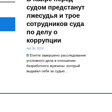
Post
судом предстанут
лжесудья и трое
сотрудников суда
по делу о
коррупции
Авг 06, 2026
В Египте завершено расследование
уголовного дела в отношении
безработного мужчины, который
выдавал себя за судью…