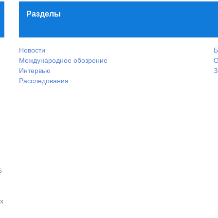
Разделы
Новости
Б
Международное обозрение
О
Интервью
З
Расследования
5
х