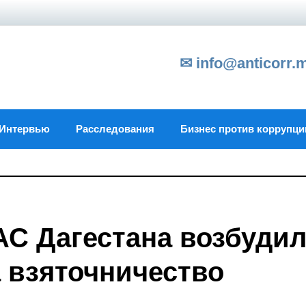
✉ info@anticorr.
Интервью
Расследования
Бизнес против коррупци
АС Дагестана возбуди
а взяточничество