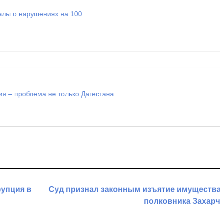
алы о нарушениях на 100
ия – проблема не только Дагестана
рупция в
Суд признал законным изъятие имущества
полковника Захар