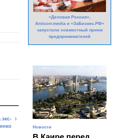
«Деловая Россия»,
Anticorr.media и «ЗаБизнес.РФ»
запустили совместный прием
предпринимателей
 экс-
ченко
Новости
В Каире перед
Next