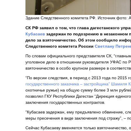
Здание Следственного комитета РФ. Источник фото:
СК РФ заявил о том, что глава дагестанского упр
Кубасаев
задержан по подозрению в незаконном 
дело за взяточничество. Об этом сообщило инф
Следственного комитета России
Светлану Петрен
По словам официального представителя СК, “главны
уголовное дело в отношении руководителя УФАС по Р
взяточничество в особо крупном размере в соответств
“По версии следствия, в период с 2013 года по 2015 
государственного заказчика – застройщика”
Шамиля К
охотничье ружье) на общую сумму более 3 млн рублей
позволял ГКУ Республики Дагестан “Дирекция единого
заключения государственных контрактов.
“Кубасаев задержан, ему предъявлено обвинение, сле
меры пресечения в виде заключения под стражу”, – 
Сейчас Кубасаеву вменяется только взяточничество, 