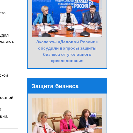
его
будил
лагают,
Эксперты «Деловой России»
обсудили вопросы защиты
бизнеса от уголовного
преследования
ской
Защита бизнеса
местной
0
ции.