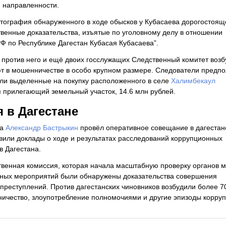
 направленности.
ография обнаруженного в ходе обысков у Кубасаева дорогостоящ
твенные доказательства, изъятые по уголовному делу в отношении
 по Республике Дагестан Кубасая Кубасаева”.
 против него и ещё двоих госслужащих Следственный комитет воз
ают в мошенничестве в особо крупном размере. Следователи предпо
тили выделенные на покупку расположенного в селе
Халимбекаул
я прилегающий земельный участок, 14.6 млн рублей.
 в Дагестане
та
Александр Бастрыкин
провёл оперативное совещание в дагестан
вили доклады о ходе и результатах расследований коррупционных
в Дагестана.
венная комиссия, которая начала масштабную проверку органов 
енных мероприятий были обнаружены доказательства совершения
преступлений. Против дагестанских чиновников возбудили более 7
ничество, злоупотребление полномочиями и другие эпизоды корруп