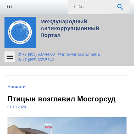
Skip
S
search
16+
to
f
content
Международный
Антикоррупционный
Портал
✆ +7 (495) 637-44-03
✉ info@anticorr.media
✆ +7 (495) 637-53-41
Новости
Птицын возглавил Мосгорсуд
01.10.2020