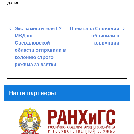
далее.
Навигация
Экс-заместителя ГУ
Премьера Словении
по
МВД по
обвинили в
записям
Свердловской
коррупции
области отправили в
Next
колонию строго
Post
режима за взятки
Previous
Post
Наши партнеры