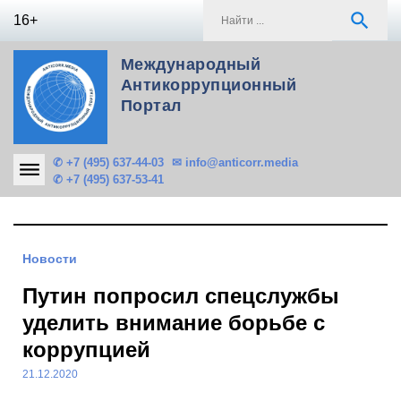
Skip
S
search
16+
to
f
content
Международный
Антикоррупционный
Портал
✆ +7 (495) 637-44-03
✉ info@anticorr.media
✆ +7 (495) 637-53-41
Новости
Путин попросил спецслужбы
уделить внимание борьбе с
коррупцией
21.12.2020