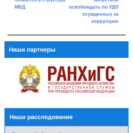
записям
МВД
освобождать по УДО
осужденных за
Previous
коррупцию
Post
Next
Post
Наши партнеры
Наши расследования