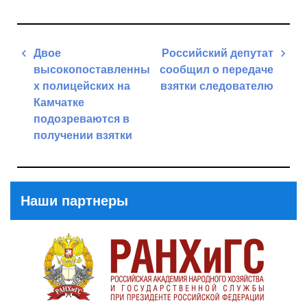
Навигация
Двое
Российский депутат
по
высокопоставленны
сообщил о передаче
записям
х полицейских на
взятки следователю
Камчатке
Next
подозреваются в
Post
получении взятки
Previous
Post
Наши партнеры