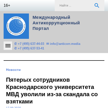
Skip
S
search
16+
to
f
content
Международный
Антикоррупционный
Портал
✆ +7 (495) 637-44-03
✉ info@anticorr.media
✆ +7 (495) 637-53-41
Новости
Пятерых сотрудников
Краснодарского университета
МВД уволили из-за скандала со
взятками
17.09.2020