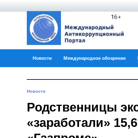
Skip
to
content
Новости
Международное обозрение
Новости
Родственницы экс
«заработали» 15,6