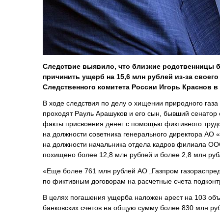
Следствие выявило, что близкие родственницы 
причинить ущерб на 15,6 млн рублей из-за своег
Следственного комитета России Игорь Краснов в
В ходе следствия по делу о хищении природного газ
проходят Рауль Арашуков и его сын, бывший сенато
факты присвоения денег с помощью фиктивного трудо
на должности советника генерального директора АО 
на должности начальника отдела кадров филиала ОО
похищено более 12,8 млн рублей и более 2,8 млн руб
«Еще более 761 млн рублей АО „Газпром газораспре
по фиктивным договорам на расчетные счета подкон
В целях погашения ущерба наложен арест на 103 объ
банковских счетов на общую сумму более 830 млн ру