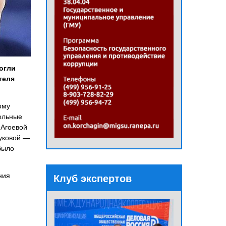
огли
теля
ому
ельные
 Агоевой
шуковой —
было
ния
Клуб экспертов