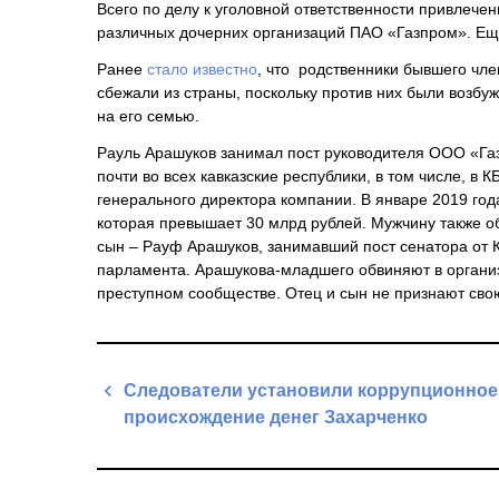
Всего по делу к уголовной ответственности привлече
различных дочерних организаций ПАО «Газпром». Ещ
Ранее
стало известно
, что родственники бывшего чле
сбежали из страны, поскольку против них были возбу
на его семью.
Рауль Арашуков занимал пост руководителя ООО «Газ
почти во всех кавказские республики, в том числе, в 
генерального директора компании. В январе 2019 го
которая превышает 30 млрд рублей. Мужчину также о
сын – Рауф Арашуков, занимавший пост сенатора от 
парламента. Арашукова-младшего обвиняют в организа
преступном сообществе. Отец и сын не признают свою 
Навигация
Следователи установили коррупционное
по
происхождение денег Захарченко
записям
Previous
Post