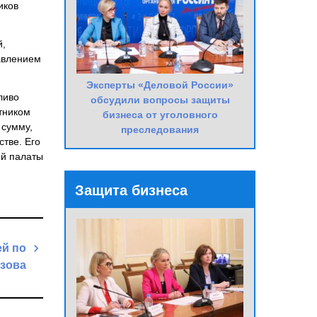
иков
й,
давлением
Эксперты «Деловой России»
ливо
обсудили вопросы защиты
етником
бизнеса от уголовного
 сумму,
преследования
тве. Его
ей палаты
Защита бизнеса
ей по
ызова
Next
Post