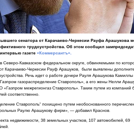
бывшего сенатора от Карачаево-Черкесии Рауфа Арашукова м
о фиктивного трудоустройства. Об этом сообщил зампредседа
 интервью газете
«Коммерсантъ».
а в Северо-Кавказском федеральном округе, обвиняемыми по котор
р от Карачаево-Черкесии Рауф Арашуков, были выявлены дополнит
устройства. Речь идет о работе дочери Рауля Арашукова Камиллы
«Газпром газораспределение Ставрополь», а его жены Нелли Ара
О «Газпром межрегионгаз Ставрополь». Таким путем из компаний 
лей соответственно.
деление Ставрополь“ похищено путем необоснованного перечисле
трольных Раулю Арашукову фирм», — добавил Краснов.
екта недвижимости, 38 земельных участков, 107 автомобилей, 69
блей.