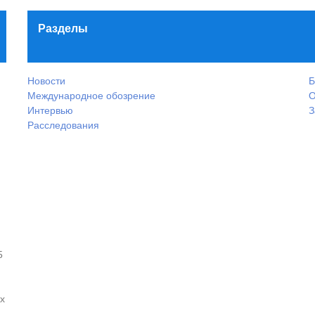
Разделы
Новости
Б
Международное обозрение
О
Интервью
З
Расследования
5
х