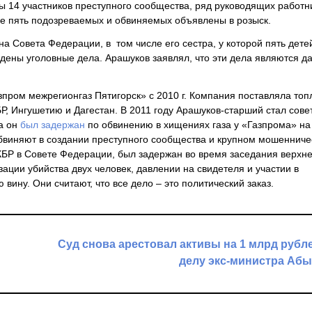
ны 14 участников преступного сообщества, ряд руководящих работн
е пять подозреваемых и обвиняемых объявлены в розыск.
на Совета Федерации, в том числе его сестра, у которой пять дете
ждены уголовные дела. Арашуков заявлял, что эти дела являются 
пром межрегионгаз Пятигорск» с 2010 г. Компания поставляла топ
КБР, Ингушетию и Дагестан. В 2011 году Арашуков-старший стал сов
да он
был задержан
по обвинению в хищениях газа у «Газпрома» на
бвиняют в создании преступного сообщества и крупном мошенничес
КБР в Совете Федерации, был задержан во время заседания верхн
ции убийства двух человек, давлении на свидетеля и участии в
вину. Они считают, что все дело – это политический заказ.
Суд снова арестовал активы на 1 млрд рубл
делу экс-министра Аб