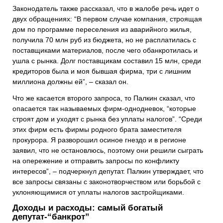
Законодатель также рассказал, что в жалобе речь идет о
двух обращениях: “В первом случае компания, строящая
дом по программе переселения из аварийного жилья,
получила 70 млн руб из бюджета, но не расплатилась с
поставщиками материалов, после чего обанкротилась и
ушла с рынка. Долг поставщикам составил 15 млн, среди
кредиторов была и моя бывшая фирма, три с лишним
миллиона должны ей”, – сказал он.
Что же касается второго запроса, то Палкин сказал, что
опасается так называемых фирм-однодневок, “которые
строят дом и уходят с рынка без уплаты налогов”. “Среди
этих фирм есть фирмы родного брата заместителя
прокурора. Я разворошил осиное гнездо и в регионе
заявил, что не остановлюсь, поэтому они решили сыграть
на опережение и отправить запросы по конфликту
интересов”, – подчеркнул депутат. Палкин утверждает, что
все запросы связаны с законотворчеством или борьбой с
уклоняющимися от уплаты налогов застройщиками.
Доходы и расходы: самый богатый
депутат-“банкрот”