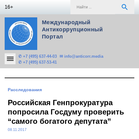
Skip
S
search
16+
to
f
content
Международный
Антикоррупционный
Портал
✆ +7 (495) 637-44-03
✉ info@anticorr.media
✆ +7 (495) 637-53-41
Расследования
Российская Генпрокуратура
попросила Госдуму проверить
“самого богатого депутата”
08.11.2017