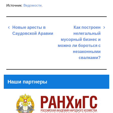
Источник:
Ведомости
.
Навигация
Новые аресты в
Как построен
по
Саудовской Аравии
нелегальный
записям
мусорный бизнес и
Previous
можно ли бороться с
Post
незаконными
свалками?
Next
Post
Наши партнеры