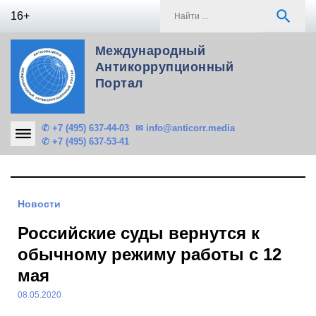
Skip
S
search
16+
to
f
content
Международный
Антикоррупционный
Портал
✆ +7 (495) 637-44-03
✉ info@anticorr.media
✆ +7 (495) 637-53-41
Новости
Российские суды вернутся к
обычному режиму работы с 12
мая
08.05.2020