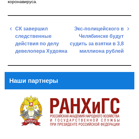
коронавируса.
Навигация
СК завершил
Экс-полицейского в
по
следственные
Челябинске будут
записям
действия по делу
судить за взятки в 3,8
девелопера Худояна
миллиона рублей
Previous
Next
Post
Post
Наши партнеры