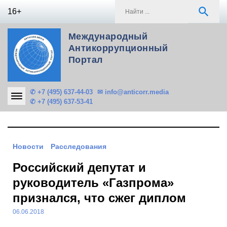
Skip
S
search
16+
to
f
content
Международный
Антикоррупционный
Портал
✆ +7 (495) 637-44-03
✉ info@anticorr.media
✆ +7 (495) 637-53-41
Новости
Расследования
Российский депутат и
руководитель «Газпрома»
признался, что сжег диплом
06.06.2018