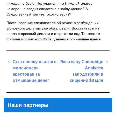
никогда не было. Получается, что Николай Благов
намеренно вводит следствие в заблуждение? А
Следственный комитет охотно верит?
Постановление следователя об отказе в возбуждении
уголовного дела мы уже обжаловали. Восстанет ли из
пепла сгоревший диплом и откроют ли под Ташкентом
филиал московского ВУЗа, узнаем в ближайшее время.
Навигация
Сын венесуэльского
Экс-главу Cambridge
по
миллионера
Analytica
записям
арестован за
заподозрили в
отмывание денег
хищении $8 млн
Previous
Next
Post
Post
Наши партнеры