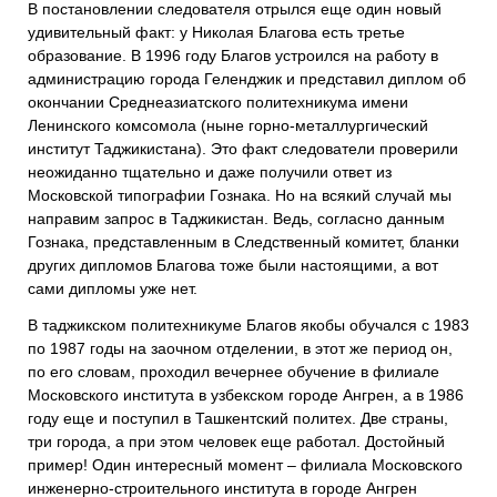
В постановлении следователя отрылся еще один новый
удивительный факт: у Николая Благова есть третье
образование. В 1996 году Благов устроился на работу в
администрацию города Геленджик и представил диплом об
окончании Среднеазиатского политехникума имени
Ленинского комсомола (ныне горно-металлургический
институт Таджикистана). Это факт следователи проверили
неожиданно тщательно и даже получили ответ из
Московской типографии Гознака. Но на всякий случай мы
направим запрос в Таджикистан. Ведь, согласно данным
Гознака, представленным в Следственный комитет, бланки
других дипломов Благова тоже были настоящими, а вот
сами дипломы уже нет.
В таджикском политехникуме Благов якобы обучался с 1983
по 1987 годы на заочном отделении, в этот же период он,
по его словам, проходил вечернее обучение в филиале
Московского института в узбекском городе Ангрен, а в 1986
году еще и поступил в Ташкентский политех. Две страны,
три города, а при этом человек еще работал. Достойный
пример! Один интересный момент – филиала Московского
инженерно-строительного института в городе Ангрен