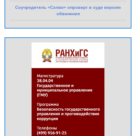
Соучредитель «Сэлви» опроверг в суде версию
обвинения