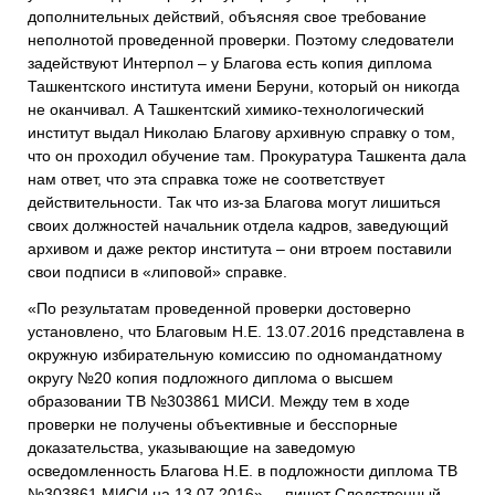
дополнительных действий, объясняя свое требование
неполнотой проведенной проверки. Поэтому следователи
задействуют Интерпол – у Благова есть копия диплома
Ташкентского института имени Беруни, который он никогда
не оканчивал. А Ташкентский химико-технологический
институт выдал Николаю Благову архивную справку о том,
что он проходил обучение там. Прокуратура Ташкента дала
нам ответ, что эта справка тоже не соответствует
действительности. Так что из-за Благова могут лишиться
своих должностей начальник отдела кадров, заведующий
архивом и даже ректор института – они втроем поставили
свои подписи в «липовой» справке.
«По результатам проведенной проверки достоверно
установлено, что Благовым Н.Е. 13.07.2016 представлена в
окружную избирательную комиссию по одномандатному
округу №20 копия подложного диплома о высшем
образовании ТВ №303861 МИСИ. Между тем в ходе
проверки не получены объективные и бесспорные
доказательства, указывающие на заведомую
осведомленность Благова Н.Е. в подложности диплома ТВ
№303861 МИСИ на 13.07.2016», – пишет Следственный