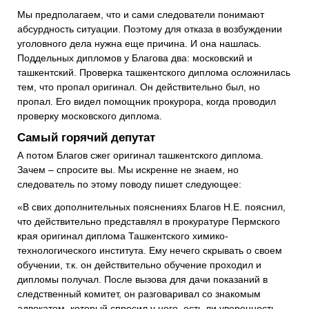
Мы предполагаем, что и сами следователи понимают
абсурдность ситуации. Поэтому для отказа в возбуждении
уголовного дела нужна еще причина. И она нашлась.
Поддельных дипломов у Благова два: московский и
ташкентский. Проверка ташкентского диплома осложнилась
тем, что пропал оригинал. Он действительно был, но
пропал. Его видел помощник прокурора, когда проводил
проверку московского диплома.
Самый горячий депутат
А потом Благов сжег оригинал ташкентского диплома.
Зачем – спросите вы. Мы искренне не знаем, но
следователь по этому поводу пишет следующее:
«В свих дополнительных пояснениях Благов Н.Е. пояснил,
что действительно представлял в прокуратуре Пермского
края оригинал диплома Ташкентского химико-
технологического института. Ему нечего скрывать о своем
обучении, т.к. он действительно обучение проходил и
дипломы получал. После вызова для дачи показаний в
следственный комитет, он разговаривал со знакомым
адвокатом, который спросил у него, есть ли уверенность,