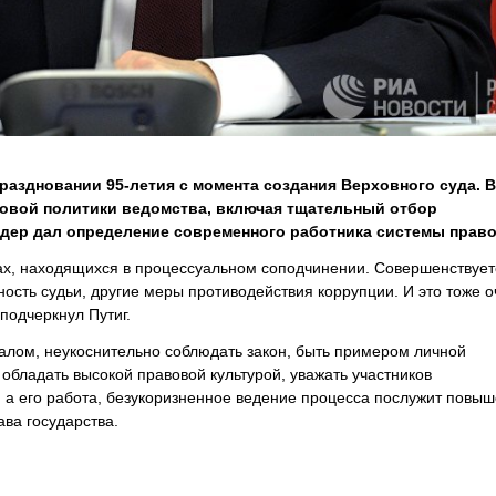
раздновании 95-летия с момента создания Верховного суда. 
ровой политики ведомства, включая тщательный отбор
идер дал определение современного работника системы право
ах, находящихся в процессуальном соподчинении. Совершенствует
ость судьи, другие меры противодействия коррупции. И это тоже о
подчеркнул Путиг.
алом, неукоснительно соблюдать закон, быть примером личной
 обладать высокой правовой культурой, уважать участников
, а его работа, безукоризненное ведение процесса послужит повы
ава государства.