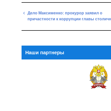
Навигация
Дело Максименко: прокурор заявил о
по
причастности к коррупции главы столич
записям
Previous
Post
Наши партнеры