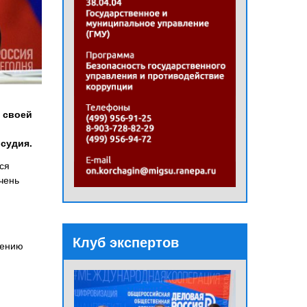
В своей
судия.
ся
чень
Клуб экспертов
шению