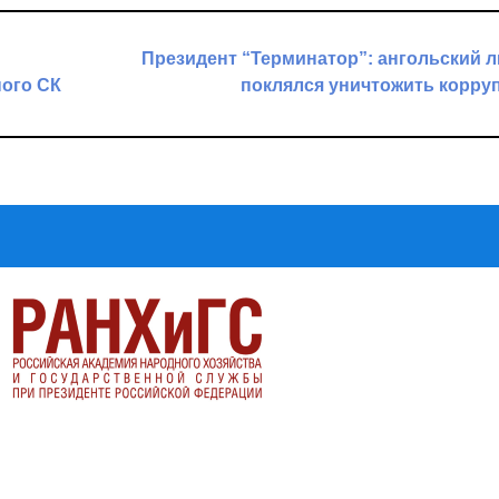
Президент “Терминатор”: ангольский 
ного СК
поклялся уничтожить корру