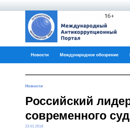
Skip
to
content
Новости
Международное обозрение
Новости
Российский лидер
современного су
23.01.2018