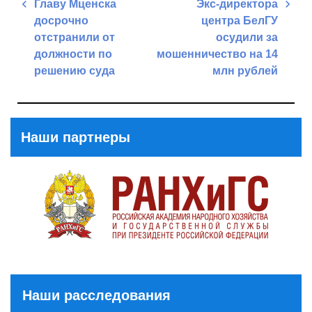
Навигация
Главу Мценска
Экс-директора
по
досрочно
центра БелГУ
записям
отстранили от
осудили за
должности по
мошенничество на 14
решению суда
млн рублей
Previous
Next
Post
Post
Наши партнеры
Наши расследования