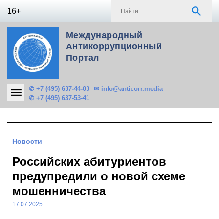
Skip
S
search
16+
to
f
content
Международный
Антикоррупционный
Портал
✆ +7 (495) 637-44-03
✉ info@anticorr.media
✆ +7 (495) 637-53-41
Новости
Российских абитуриентов
предупредили о новой схеме
мошенничества
17.07.2025