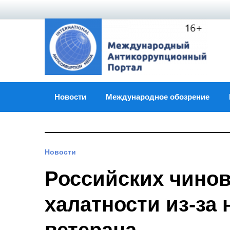
Skip
to
content
Новости
Международное обозрение
Новости
Российских чинов
халатности из-за