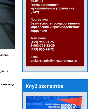
жилье.
ды, а
в очередь
Клуб экспертов