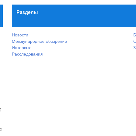
Разделы
Новости
Б
Международное обозрение
О
Интервью
З
Расследования
5
х