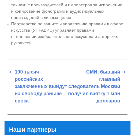
техники с производителей и импортеров за исполнение
и копирование фонограмм и аудиовизуальных
произведений в личных целях.
Партнерство по защите и управлению правами в сфере
искусства (УПРАВИС) управляет правами
в отношении изобразительного искусства и авторских
рукописей.
Навигация
100 тысяч
СМИ: бывший
по
российских
главный
записям
заключенных выйдут
следователь Москвы
на свободу раньше
получил взятку 1 млн
срока
долларов
Previous
Next
Post
Post
Наши партнеры