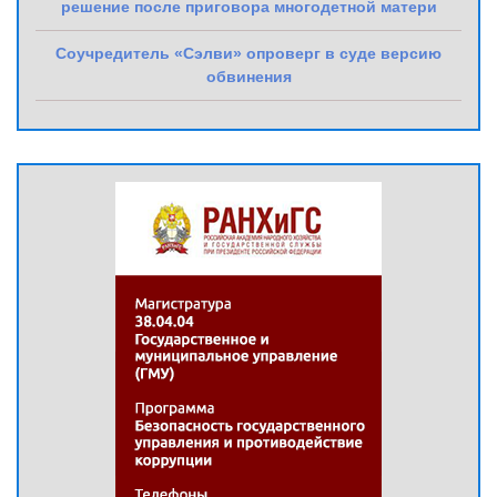
решение после приговора многодетной матери
Соучредитель «Сэлви» опроверг в суде версию
обвинения