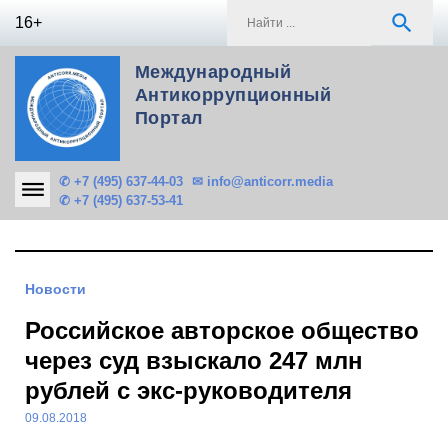
Skip
S
search
16+
to
f
content
Международный
Антикоррупционный
Портал
✆ +7 (495) 637-44-03
✉ info@anticorr.media
✆ +7 (495) 637-53-41
Новости
Российское авторское общество
через суд взыскало 247 млн
рублей с экс-руководителя
09.08.2018