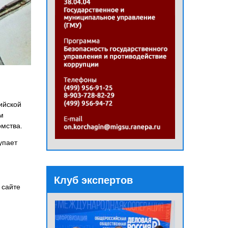
ийской
м
омства.
упает
Клуб экспертов
 сайте