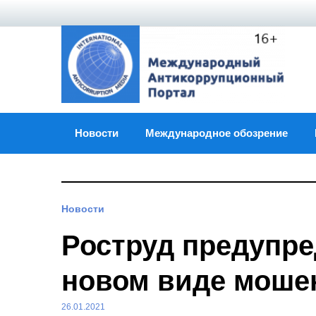
Skip
to
content
Новости
Международное обозрение
Новости
Роструд предупре
новом виде моше
26.01.2021