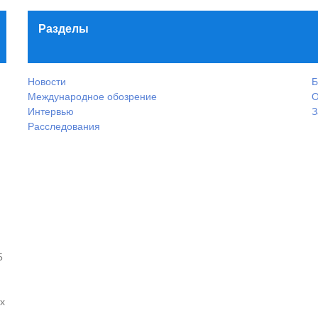
Разделы
Новости
Б
Международное обозрение
О
Интервью
З
Расследования
5
х