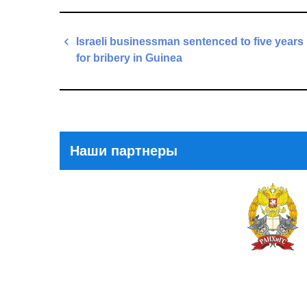
Навигация
Israeli businessman sentenced to five years 
по
for bribery in Guinea
записям
Previous
Post
Наши партнеры