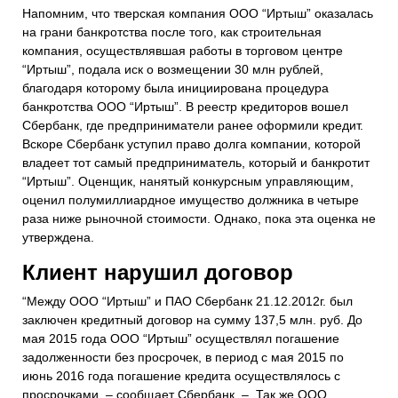
Напомним, что тверская компания ООО “Иртыш” оказалась
на грани банкротства после того, как строительная
компания, осуществлявшая работы в торговом центре
“Иртыш”, подала иск о возмещении 30 млн рублей,
благодаря которому была инициирована процедура
банкротства ООО “Иртыш”. В реестр кредиторов вошел
Сбербанк, где предприниматели ранее оформили кредит.
Вскоре Сбербанк уступил право долга компании, которой
владеет тот самый предприниматель, который и банкротит
“Иртыш”. Оценщик, нанятый конкурсным управляющим,
оценил
полумиллиардное
имущество должника в четыре
раза ниже рыночной стоимости. Однако, пока эта оценка не
утверждена.
Клиент нарушил договор
“Между ООО “Иртыш” и ПАО Сбербанк 21.12.2012г. был
заключен кредитный договор на сумму 137,5 млн. руб. До
мая 2015 года ООО “Иртыш” осуществлял погашение
задолженности без просрочек, в период с мая 2015 по
июнь 2016 года погашение кредита осуществлялось с
просрочками, – сообщает Сбербанк. – Так же ООО