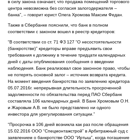
в силу закона означает, что продажа помещений торгового
центра невозможна без согласия залогодержателя –
банка”, – говорит юрист
Олега
Хромова
Максим
Фед
а
н
.
Также в Сбербанке пояснили, что банк в полном
соответствии
с законом вошел в реестр кредиторов:
“В соответствии со ст. 71 ФЗ 127 “О несостоятельности
(банкротстве)” кредиторы вправе предъявить свои
требования к должнику в течение тридцати календарных
дней с даты опубликования сообщения о введении
наблюдения. Банк реализовал свое законное право, чтобы
не потерять основной залог – источник возврата кредита.
На момент введения банкротства по заявлению кредитора
05.07.2016г. непрерывная длительность просроченной
задолженности по обязательства перед ПАО Сбербанк
составляла 106 календарных дней.
В Банк Хромовым О.Н.
и Жаровым А.В. не было представлено ни одного
инвестора для урегулирования ситуации
.”
“Просрочка в 106 дней возникла
как раз
после обращения
15.02.2016 ООО “
Спецмонтажстрой”
в Арбитражный суд с
заявлением о банкротстве ООО “Иртыш”, когда
по
гашение