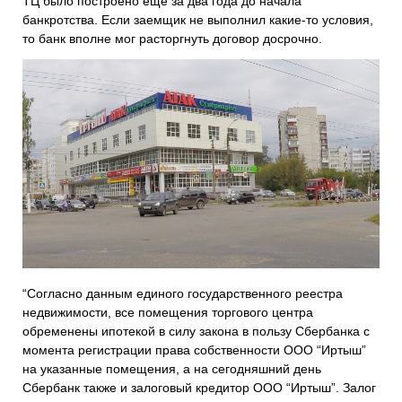
ТЦ было построено еще за два года до начала
банкротства. Если заемщик не выполнил какие-то условия,
то банк вполне мог расторгнуть договор досрочно.
“Согласно данным единого государственного реестра
недвижимости
,
все помещения торгового центра
обременены ипотекой в силу закона в пользу Сбербанка
с
момента регистрации права собственност
и ООО
“Иртыш”
на указанные помещения
, а на сегодняшний день
С
бербанк так
же и залоговый кредитор ООО “Иртыш”. Залог