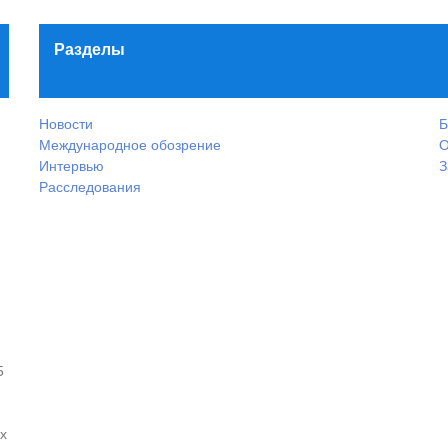
Разделы
Новости
Б
Международное обозрение
О
Интервью
З
Расследования
5
х