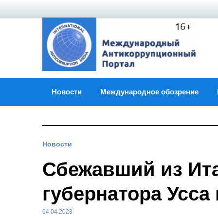
Skip
to
content
Новости
Международное обозрение
Новости
Сбежавший из Ита
губернатора Усса
04.04.2023