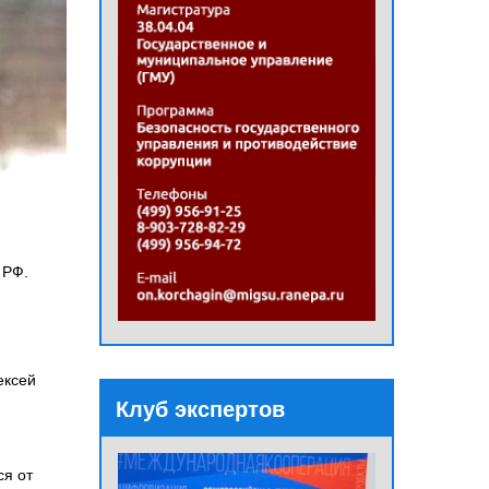
 РФ.
ексей
Клуб экспертов
ся от