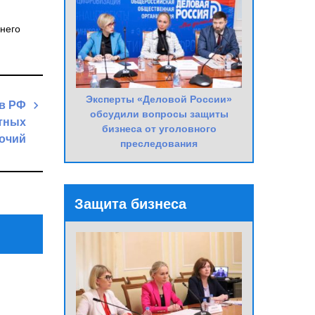
него
Эксперты «Деловой России»
 в РФ
обсудили вопросы защиты
стных
бизнеса от уголовного
очий
преследования
Next
Post
Защита бизнеса