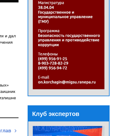
ти и дал
учения
ивых»
гаишник
 излишне
Клуб экспертов
 глав