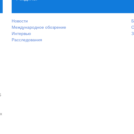
Новости
Б
Международное обозрение
О
Интервью
З
Расследования
5
х