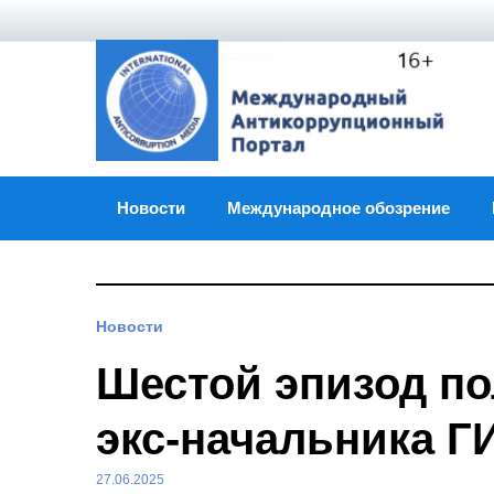
Skip
to
content
Новости
Международное обозрение
Новости
Шестой эпизод по
экс-начальника Г
27.06.2025