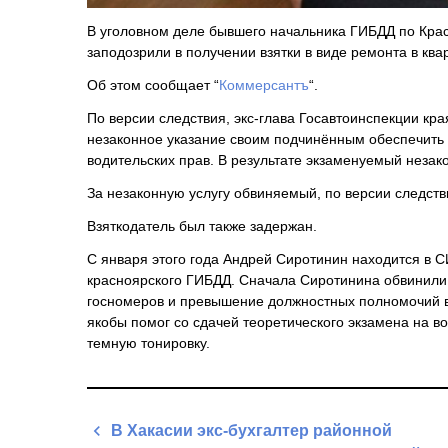
В уголовном деле бывшего начальника ГИБДД по Кра
заподозрили в получении взятки в виде ремонта в ква
Об этом сообщает “
Коммерсантъ
“.
По версии следствия, экс-глава Госавтоинспекции кр
незаконное указание своим подчинённым обеспечить 
водительских прав. В результате экзаменуемый незак
За незаконную услугу обвиняемый, по версии следстви
Взяткодатель был также задержан.
С января этого года Андрей Сиротинин находится в С
красноярского ГИБДД. Сначала Сиротинина обвинили 
госномеров и превышение должностных полномочий в 
якобы помог со сдачей теоретического экзамена на 
темную тонировку.
Навигация
В Хакасии экс-бухгалтер районной