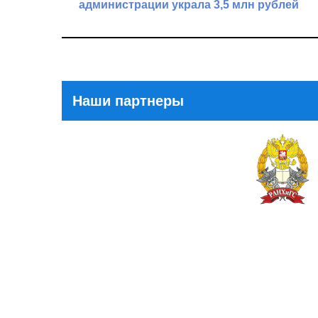
по
администрации украла 3,5 млн рублей
записям
Previous
Post
Наши партнеры