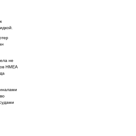
к
идкой.
ртер
ан
ела не
ров HMEA
гда
миналами
тво
 судами