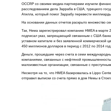
OCCRP со своими медиа-партнерами изучили финансов
расследованием дела Зарраба в США, турецкого госу
Атилла, который помог Заррабу перевести миллиарды
На основании данных отчетов раскрыто множество с
Так, Нема зарегистрировал компанию HMEA в марте 20
подписал указ, запрещающий связанным с США банка
уставном капитале и без заявленной коммерческой 
450 миллионов долларов в период с 2012 по 2014 год
Деньги, прошедшие через счета в семи международны
компаниями, связанных с нефтяной промышленностью
малоизвестные организации, связанные с преступным
Несмотря на то, что HMEA базировалась в Lippo Cent
отправил выписки со счета прямо в дом Немы в Стокг