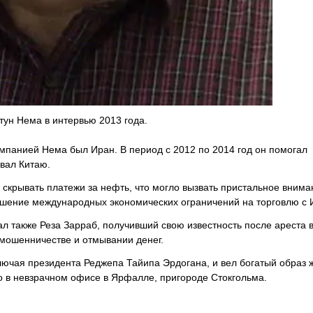
тун Нема в интервью 2013 года.
мпанией Нема был Иран. В период с 2012 по 2014 год он помогал
вал Китаю.
 скрывать платежи за нефть, что могло вызвать пристальное вним
рушение международных экономических ограничений на торговлю с 
ал также Реза Зарраб, получивший свою известность после ареста
 мошенничестве и отмывании денег.
ключая президента Реджепа Тайипа Эрдогана, и вел богатый образ 
о в невзрачном офисе в Ярфалле, пригороде Стокгольма.