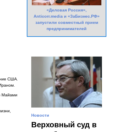
«Деловая Россия»,
Anticorr.media и «ЗаБизнес.РФ»
запустили совместный прием
предпринимателей
ание США.
Ираном.
 в Майами
жизни,
Новости
Верховный суд в