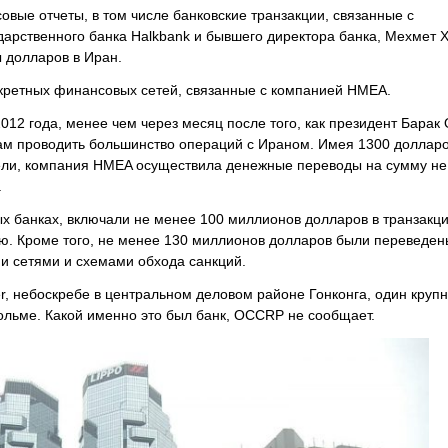
ые отчеты, в том числе банковские транзакции, связанные с
дарственного банка Halkbank и бывшего директора банка, Мехмет 
 долларов в Иран.
екретных финансовых сетей, связанные с компанией HMEA.
12 года, менее чем через месяц после того, как президент Барак
м проводить большинство операций с Ираном. Имея 1300 долларо
цели, компания HMEA осуществила денежные переводы на сумму н
.
х банках, включали не менее 100 миллионов долларов в транзакци
. Кроме того, не менее 130 миллионов долларов были переведен
и сетями и схемами обхода санкций.
er, небоскребе в центральном деловом районе Гонконга, один круп
ольме. Какой именно это был банк, OCCRP не сообщает.