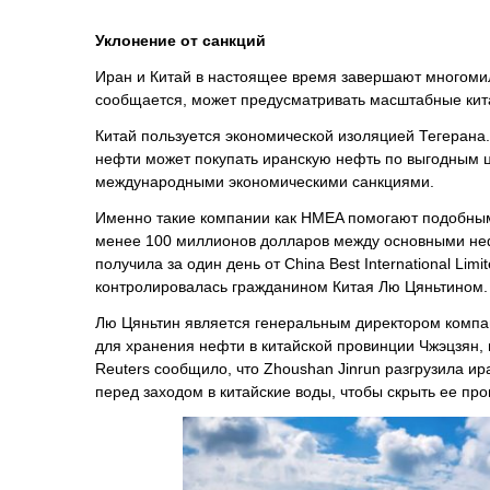
Уклонение от санкций
Иран и Китай в настоящее время завершают многомилл
сообщается, может предусматривать масштабные кита
Китай пользуется экономической изоляцией Тегерана
нефти может покупать иранскую нефть по выгодным ц
международными экономическими санкциями.
Именно такие компании как HMEA помогают подобным 
менее 100 миллионов долларов между основными не
получила за один день от China Best International Lim
контролировалась гражданином Китая Лю Цяньтином.
Лю Цяньтин является генеральным директором компани
для хранения нефти в китайской провинции Чжэцзян, 
Reuters сообщило, что Zhoushan Jinrun разгрузила 
перед заходом в китайские воды, чтобы скрыть ее пр