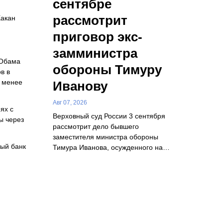
сентябре
рассмотрит
Хакан
приговор экс-
замминистра
 Обама
обороны Тимуру
в в
е менее
Иванову
Авг 07, 2026
ях с
Верховный суд России 3 сентября
ы через
рассмотрит дело бывшего
заместителя министра обороны
ный банк
Тимура Иванова, осужденного на…