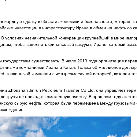
иардную сделку в области экономики и безопасности, которая, ка
йские инвестиции в инфраструктуру Ирана в обмен на нефть со ск
. В условиях незначительной конкуренции крупнейший в мире импо
енам, чтобы заполнить финансовый вакуум в Иране, который вызв
государствам существовать. В июле 2013 года организация перев
фтяными компаниями Ирана и Китая. Только 60 миллионов долла
ited, гонконгской компании с четырехмесячной историей, которая то
и Zhoushan Jinrun Petroleum Transfer Co Ltd, она управляет тер
где грузы не проходят таможенную очистку. В прошлом году агентс
иранскую сырую нефть, которая была перемещена между грузовыми
оисхождение.