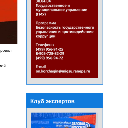
провел
ией
Клуб экспертов