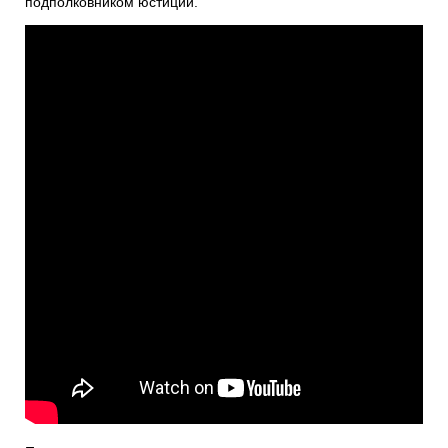
подполковником юстиции.