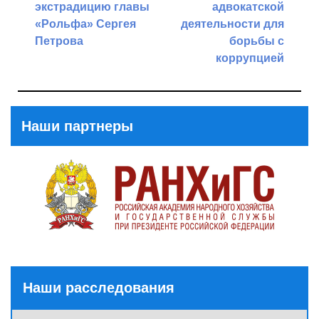
экстрадицию главы
адвокатской
«Рольфа» Сергея
деятельности для
Петрова
борьбы с
коррупцией
Previous
Post
Next
Post
Наши партнеры
Наши расследования