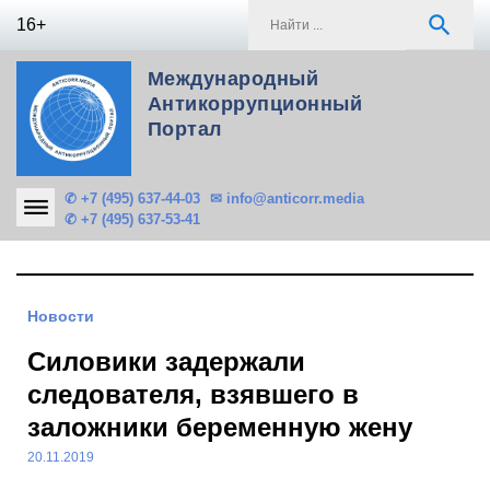
Skip
S
search
16+
to
f
content
Международный
Антикоррупционный
Портал
✆ +7 (495) 637-44-03
✉ info@anticorr.media
✆ +7 (495) 637-53-41
Новости
Силовики задержали
следователя, взявшего в
заложники беременную жену
20.11.2019