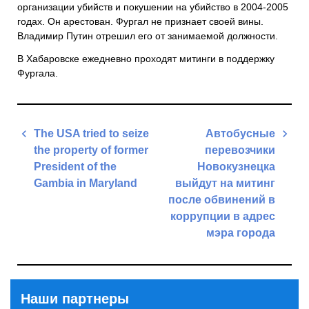
организации убийств и покушении на убийство в 2004-2005
годах. Он арестован. Фургал не признает своей вины.
Владимир Путин отрешил его от занимаемой должности.
В Хабаровске ежедневно проходят митинги в поддержку
Фургала.
Навигация
The USA tried to seize
Автобусные
по
the property of former
перевозчики
записям
President of the
Новокузнецка
Gambia in Maryland
выйдут на митинг
после обвинений в
Previous
коррупции в адрес
Post
мэра города
Next
Post
Наши партнеры