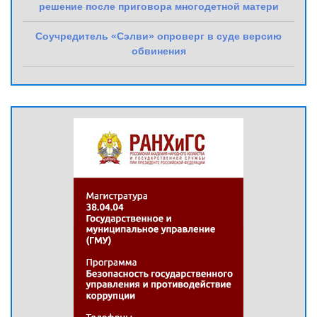
решение после приговора многодетной матери
Соучредитель «Сэлви» опроверг в суде версию
обвинения