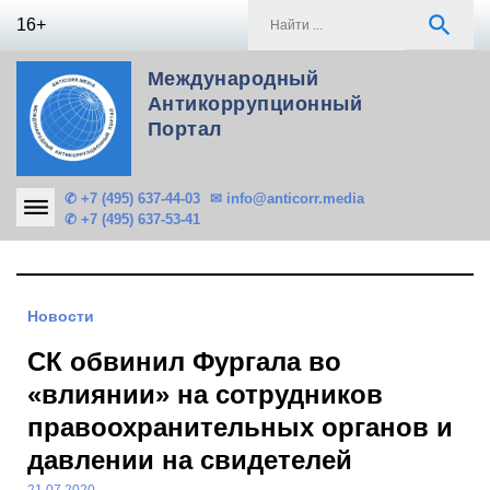
Skip
S
search
16+
to
f
content
Международный
Антикоррупционный
Портал
✆ +7 (495) 637-44-03
✉ info@anticorr.media
✆ +7 (495) 637-53-41
Новости
СК обвинил Фургала во
«влиянии» на сотрудников
правоохранительных органов и
давлении на свидетелей
21.07.2020