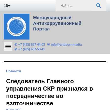
Skip
S
search
16+
to
f
content
Международный
Антикоррупционный
Портал
✆ +7 (495) 637-44-03
✉ info@anticorr.media
✆ +7 (495) 637-53-41
Новости
Следователь Главного
управления СКР признался в
посредничестве во
взяточничестве
02.09.2020