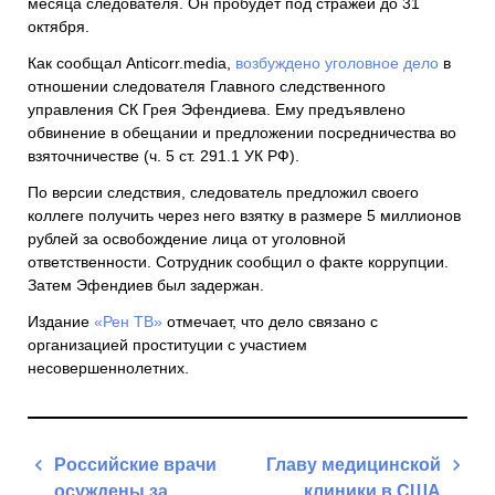
месяца следователя. Он пробудет под стражей до 31
октября.
Как сообщал Anticorr.media,
возбуждено уголовное дело
в
отношении следователя Главного следственного
управления СК Грея Эфендиева. Ему предъявлено
обвинение в обещании и предложении посредничества во
взяточничестве (ч. 5 ст. 291.1 УК РФ).
По версии следствия, следователь предложил своего
коллеге получить через него взятку в размере 5 миллионов
рублей за освобождение лица от уголовной
ответственности. Сотрудник сообщил о факте коррупции.
Затем Эфендиев был задержан.
Издание
«Рен ТВ»
отмечает, что дело связано с
организацией проституции с участием
несовершеннолетних.
Навигация
Российские врачи
Главу медицинской
по
осуждены за
клиники в США