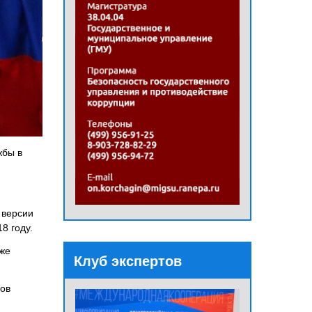
жбы в
 версии
8 году.
кже
Клуб экспертов
дов