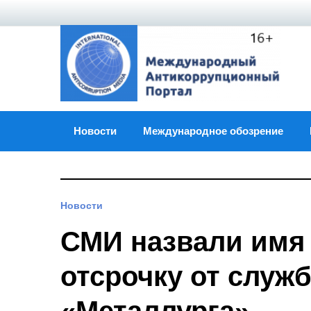
Skip
to
content
Новости
Международное обозрение
Новости
СМИ назвали имя 
отсрочку от служ