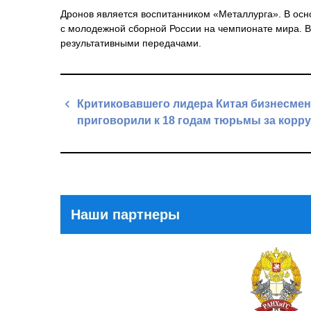
Дронов является воспитанником «Металлурга». В осно
с молодежной сборной России на чемпионате мира. В
результативными передачами.
Навигация
Критиковавшего лидера Китая бизнесмен
по
приговорили к 18 годам тюрьмы за корр
записям
Previous
Post
Наши партнеры