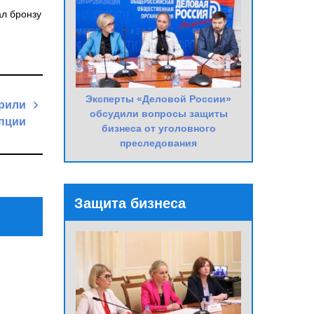
ал бронзу
Эксперты «Деловой России»
рили
обсудили вопросы защиты
упции
бизнеса от уголовного
преследования
Next
Post
Защита бизнеса