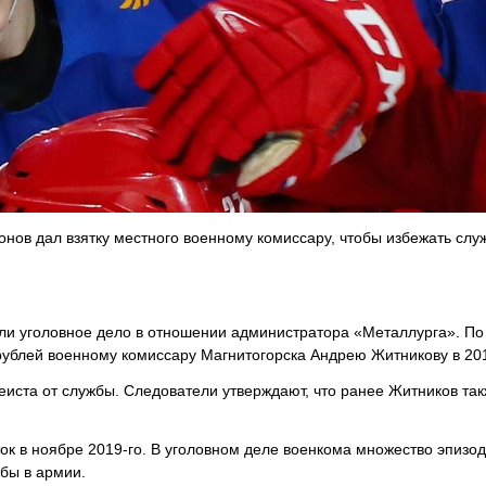
нов дал взятку местного военному комиссару, чтобы избежать слу
ли уголовное дело в отношении администратора «Металлурга». По
 рублей военному комиссару Магнитогорска Андрею Житникову в 201
еиста от службы. Следователи утверждают, что ранее Житников та
ок в ноябре 2019-го. В уголовном деле военкома множество эпизо
бы в армии.