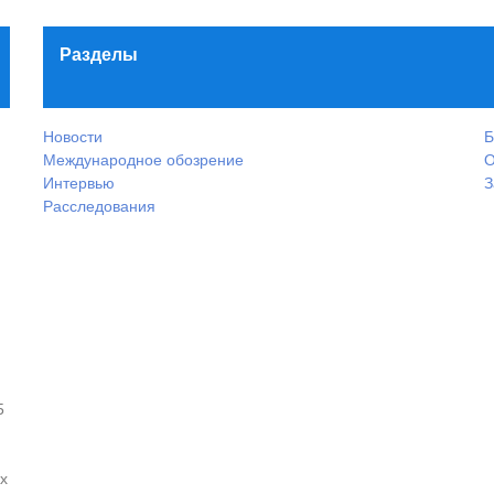
Разделы
Новости
Б
Международное обозрение
О
Интервью
З
Расследования
5
х