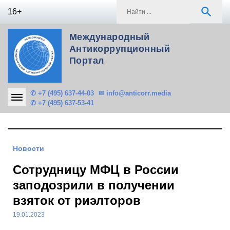
Skip
S
search
16+
to
f
content
Международный
Антикоррупционный
Портал
✆ +7 (495) 637-44-03
✉ info@anticorr.media
✆ +7 (495) 637-53-41
Новости
Сотрудницу МФЦ в России
заподозрили в получении
взяток от риэлторов
19.01.2023