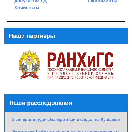
депутатом ГД
экономисты
Кочиевым
Next
Previous
Post
Post
Наши партнеры
Наши расследования
Угли правосудия. Банкротный скандал на Кузбассе
Ростовский областной суд отложил рассмотрение