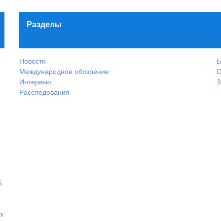
Разделы
Новости
Б
Международное обозрение
О
Интервью
З
Расследования
5
х