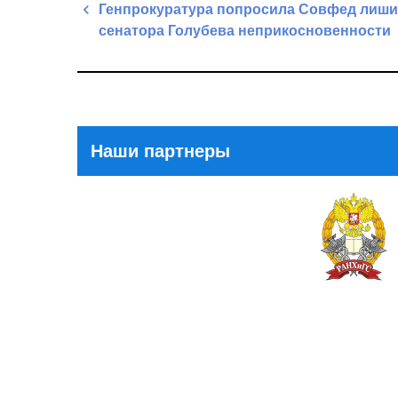
Навигация
Генпрокуратура попросила Совфед лиши
по
сенатора Голубева неприкосновенности
записям
Previous
Post
Наши партнеры