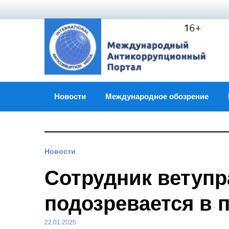
Skip
to
content
Новости
Международное обозрение
Новости
Сотрудник ветуп
подозревается в 
22.01.2025