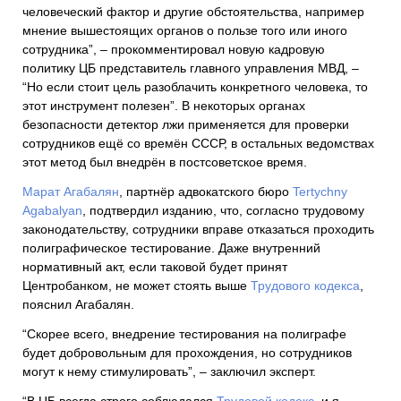
человеческий фактор и другие обстоятельства, например
мнение вышестоящих органов о пользе того или иного
сотрудника”, – прокомментировал новую кадровую
политику ЦБ представитель главного управления МВД, –
“Но если стоит цель разоблачить конкретного человека, то
этот инструмент полезен”. В некоторых органах
безопасности детектор лжи применяется для проверки
сотрудников ещё со времён СССР, в остальных ведомствах
этот метод был внедрён в постсоветское время.
Марат Агабалян
, партнёр адвокатского бюро
Tertychny
Agabalyan
, подтвердил изданию, что, согласно трудовому
законодательству, сотрудники вправе отказаться проходить
полиграфическое тестирование. Даже внутренний
нормативный акт, если таковой будет принят
Центробанком, не может стоять выше
Трудового кодекса
,
пояснил Агабалян.
“Скорее всего, внедрение тестирования на полиграфе
будет добровольным для прохождения, но сотрудников
могут к нему стимулировать”, – заключил эксперт.
“В ЦБ всегда строго соблюдался
Трудовой кодекс
, и я