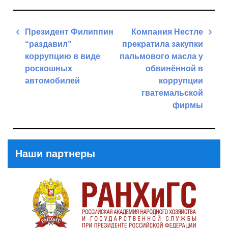
Навигация
Президент Филиппин
Компания Нестле
по
“раздавил”
прекратила закупки
записям
коррупцию в виде
пальмового масла у
роскошных
обвинённой в
автомобилей
коррупции
гватемальской
Previous
фирмы
Post
Next
Post
Наши партнеры