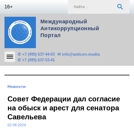
Skip
S
search
16+
to
f
content
Международный
Антикоррупционный
Портал
✆ +7 (495) 637-44-03
✉ info@anticorr.media
✆ +7 (495) 637-53-41
Новости
Совет Федерации дал согласие
на обыск и арест для сенатора
Савельева
02.08.2024