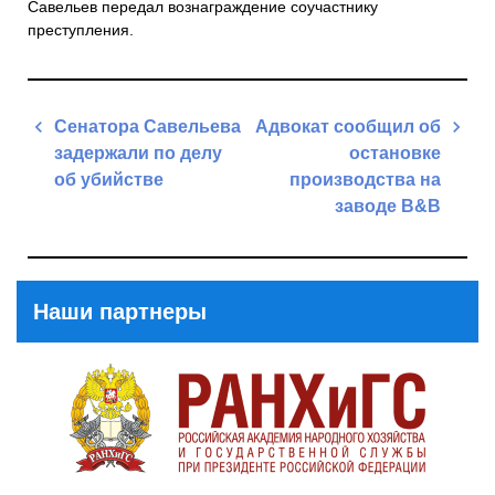
Савельев передал вознаграждение соучастнику
преступления.
Навигация
Сенатора Савельева
Адвокат сообщил об
по
задержали по делу
остановке
записям
об убийстве
производства на
заводе B&B
Previous
Post
Next
Post
Наши партнеры