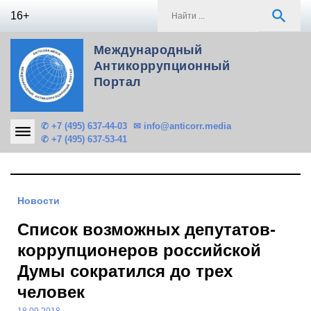
Skip
S
search
16+
to
f
content
Международный
Антикоррупционный
Портал
✆ +7 (495) 637-44-03
✉ info@anticorr.media
✆ +7 (495) 637-53-41
Новости
Список возможных депутатов-
коррупционеров российской
Думы сократился до трех
человек
18.09.2018