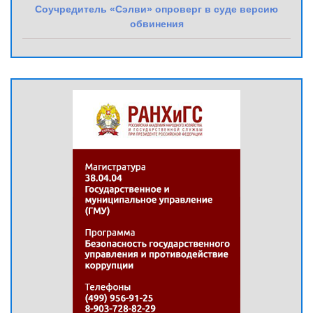
Соучредитель «Сэлви» опроверг в суде версию
обвинения