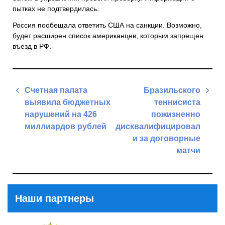
пытках не подтвердилась.
Россия пообещала ответить США на санкции. Возможно,
будет расширен список американцев, которым запрещен
въезд в РФ.
Навигация
Счетная палата
Бразильского
по
выявила бюджетных
теннисиста
записям
нарушений на 426
пожизненно
миллиардов рублей
дисквалифицировал
и за договорные
Previous
матчи
Post
Next
Post
Наши партнеры