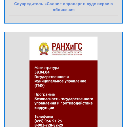
Соучредитель «Сэлви» опроверг в суде версию
обвинения