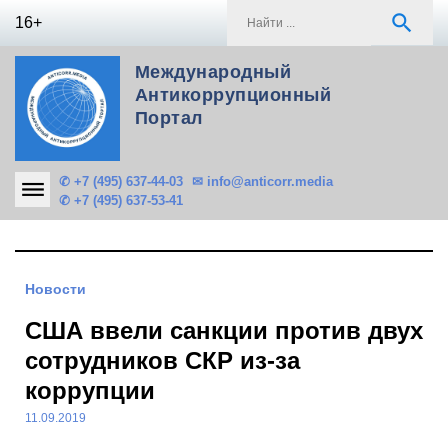
Skip
S
search
16+
to
f
content
Международный
Антикоррупционный
Портал
✆ +7 (495) 637-44-03
✉ info@anticorr.media
✆ +7 (495) 637-53-41
Новости
США ввели санкции против двух
сотрудников СКР из-за
коррупции
11.09.2019