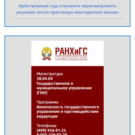
Арбитражный суд отказался пересматривать
решение после приговора многодетной матери