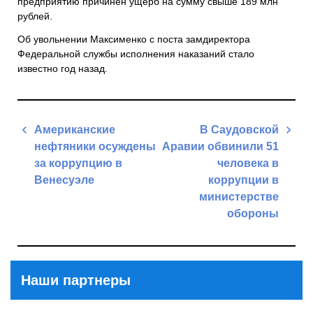
предприятию причинен ущерб на сумму свыше 189 млн
рублей.
Об увольнении Максименко с поста замдиректора
Федеральной службы исполнения наказаний стало
известно год назад.
Навигация
Американские
В Саудовской
по
нефтяники осуждены
Аравии обвинили 51
записям
за коррупцию в
человека в
Венесуэле
коррупции в
министерстве
Previous
обороны
Post
Next
Post
Наши партнеры