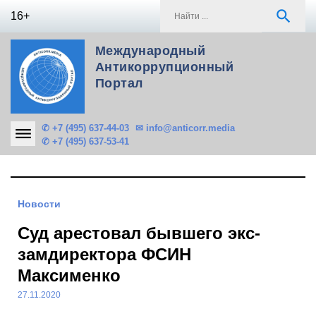
Skip
S
search
16+
to
f
content
Международный
Антикоррупционный
Портал
✆ +7 (495) 637-44-03
✉ info@anticorr.media
✆ +7 (495) 637-53-41
Новости
Суд арестовал бывшего экс-
замдиректора ФСИН
Максименко
27.11.2020