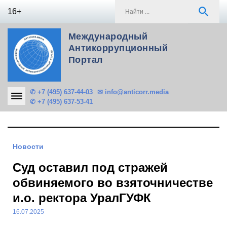
Skip
S
search
16+
to
f
content
Международный
Антикоррупционный
Портал
✆ +7 (495) 637-44-03
✉ info@anticorr.media
✆ +7 (495) 637-53-41
Новости
Суд оставил под стражей
обвиняемого во взяточничестве
и.о. ректора УралГУФК
16.07.2025