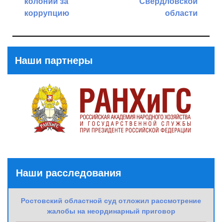
колонии за
Свердловской
коррупцию
области
Previous
Next
Post
Post
Наши партнеры
Наши расследования
Ростовский областной суд отложил рассмотрение
жалобы на неординарный приговор