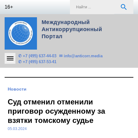
Skip
S
search
16+
to
f
content
Международный
Антикоррупционный
Портал
✆ +7 (495) 637-44-03
✉ info@anticorr.media
✆ +7 (495) 637-53-41
Новости
Суд отменил отменили
приговор осужденному за
взятки томскому судье
05.03.2024