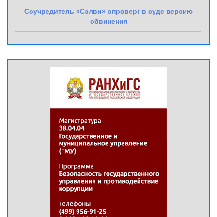
Соучредитель «Сэлви» опроверг в суде версию
обвинения