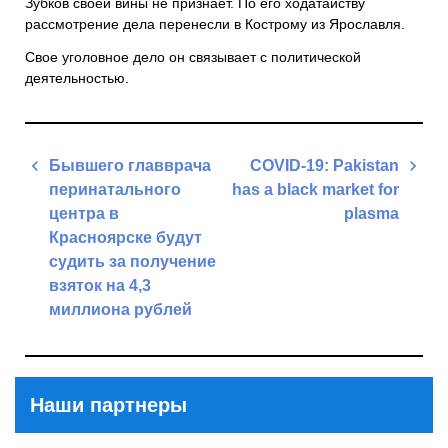
Зубков своей вины не признает. По его ходатайству
рассмотрение дела перенесли в Кострому из Ярославля.
Свое уголовное дело он связывает с политической
деятельностью.
Навигация
Бывшего главврача
COVID-19: Pakistan
по
перинатального
has a black market for
записям
центра в
plasma
Красноярске будут
Next
судить за получение
Post
взяток на 4,3
миллиона рублей
Previous
Post
Наши партнеры