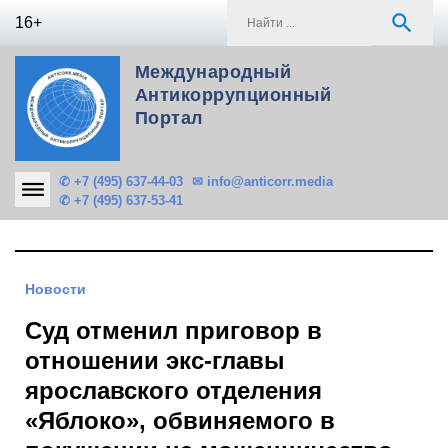
Skip
S
search
16+
to
f
content
Международный
Антикоррупционный
Портал
✆ +7 (495) 637-44-03
✉ info@anticorr.media
✆ +7 (495) 637-53-41
Новости
Суд отменил приговор в
отношении экс-главы
ярославского отделения
«Яблоко», обвиняемого в