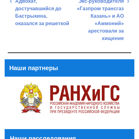
Адвокат,
Экс-руководителя
по
достучавшийся до
«Газпром трансгаз
записям
Бастрыкина,
Казань» и АО
оказался за решеткой
«Аммоний»
арестовали за
Previous
хищение
Post
Next
Post
Наши партнеры
Наши расследования