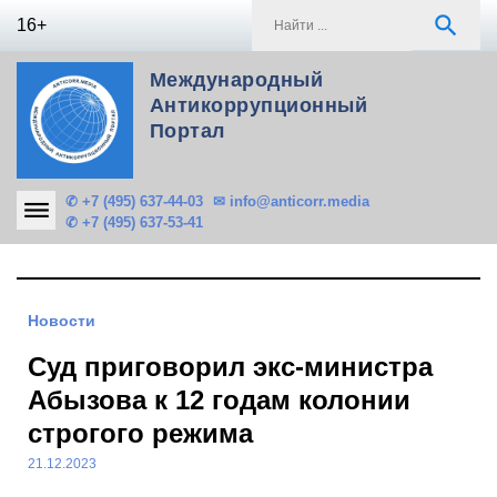
Skip
S
search
16+
to
f
content
Международный
Антикоррупционный
Портал
✆ +7 (495) 637-44-03
✉ info@anticorr.media
✆ +7 (495) 637-53-41
Новости
Суд приговорил экс-министра
Абызова к 12 годам колонии
строгого режима
21.12.2023