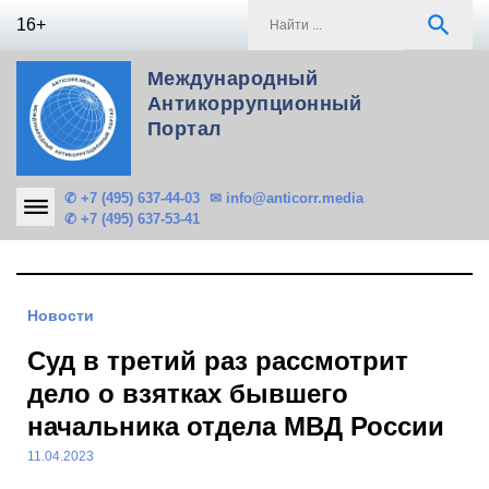
Skip
S
search
16+
to
f
content
Международный
Антикоррупционный
Портал
✆ +7 (495) 637-44-03
✉ info@anticorr.media
✆ +7 (495) 637-53-41
Новости
Суд в третий раз рассмотрит
дело о взятках бывшего
начальника отдела МВД России
11.04.2023