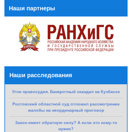
Наши партнеры
Наши расследования
Угли правосудия. Банкротный скандал на Кузбассе
Ростовский областной суд отложил рассмотрение
жалобы на неординарный приговор
Закон имеет обратную силу? А если это кому-то
нужно?