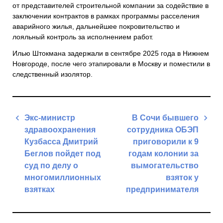
от представителей строительной компании за содействие в
заключении контрактов в рамках программы расселения
аварийного жилья, дальнейшее покровительство и
лояльный контроль за исполнением работ.
Илью Штокмана задержали в сентябре 2025 года в Нижнем
Новгороде, после чего этапировали в Москву и поместили в
следственный изолятор.
Навигация
Экс-министр
В Сочи бывшего
по
здравоохранения
сотрудника ОБЭП
записям
Кузбасса Дмитрий
приговорили к 9
Беглов пойдет под
годам колонии за
суд по делу о
вымогательство
многомиллионных
взяток у
взятках
предпринимателя
Previous
Next
Post
Post