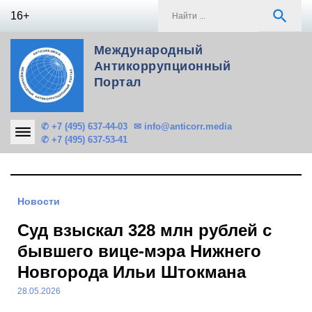
Skip
S
search
16+
to
f
content
Международный
Антикоррупционный
Портал
✆ +7 (495) 637-44-03
✉ info@anticorr.media
✆ +7 (495) 637-53-41
Новости
Суд взыскал 328 млн рублей с
бывшего вице-мэра Нижнего
Новгорода Ильи Штокмана
28.05.2026