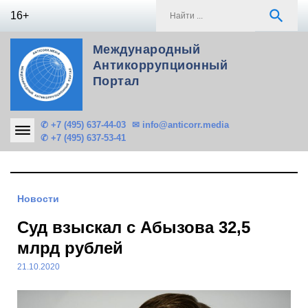
Skip
S
search
16+
to
f
content
Международный
Антикоррупционный
Портал
✆ +7 (495) 637-44-03
✉ info@anticorr.media
✆ +7 (495) 637-53-41
Новости
Суд взыскал с Абызова 32,5
млрд рублей
21.10.2020