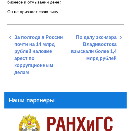
бизнесе и отмывании денег.
Он не признает свою вину.
Навигация
За полгода в России
По делу экс-мэра
по
почти на 14 млрд
Владивостока
записям
рублей наложен
взыскали более 1,4
арест по
млрд рублей
коррупционным
Next
делам
Post
Previous
Post
Наши партнеры