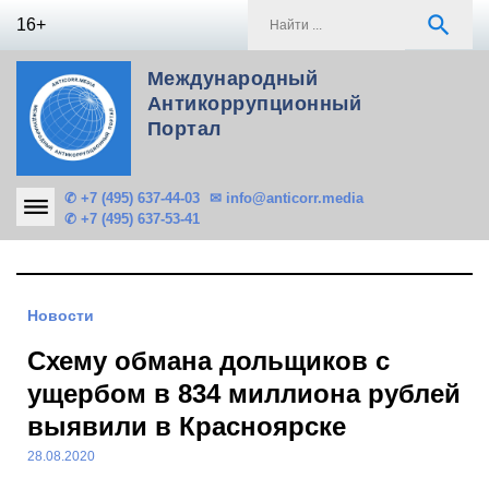
Skip
S
search
16+
to
f
content
Международный
Антикоррупционный
Портал
✆ +7 (495) 637-44-03
✉ info@anticorr.media
✆ +7 (495) 637-53-41
Новости
Схему обмана дольщиков с
ущербом в 834 миллиона рублей
выявили в Красноярске
28.08.2020